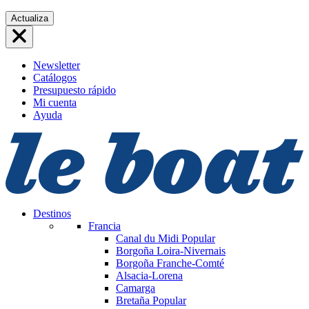
Saltar
Actualiza
al
contenido
Newsletter
Catálogos
Presupuesto rápido
Mi cuenta
Ayuda
Destinos
Francia
Canal du Midi
Popular
Borgoña Loira-Nivernais
Borgoña Franche-Comté
Alsacia-Lorena
Camarga
Bretaña
Popular