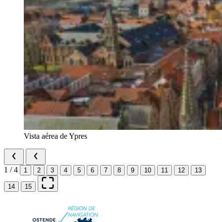
Vista aérea de Ypres
1 / 4
1
2
3
4
5
6
7
8
9
10
11
12
13
14
15