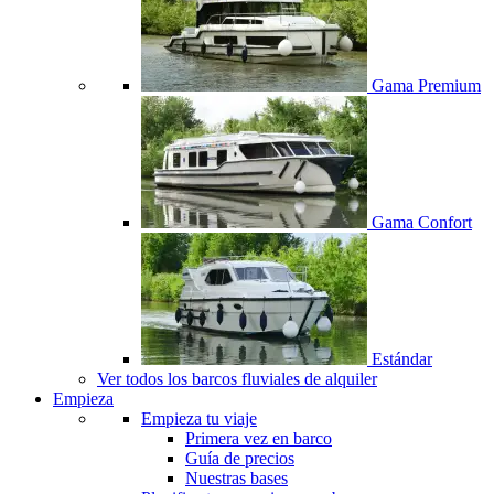
Gama Premium
Gama Confort
Estándar
Ver todos los barcos fluviales de alquiler
Empieza
Empieza tu viaje
Primera vez en barco
Guía de precios
Nuestras bases