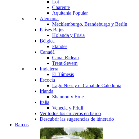
Lot
Charente
Aquitania
Popular
Alemania
Mecklemburgo, Brandeburgo y Berlín
Países Bajos
Holanda y Frisia
Bélgica
Flandes
Canadá
Canal Rideau
Trent-Severn
Inglaterra
El Támesis
Escocia
Lago Ness y el Canal de Caledonia
Irlanda
Shannon y Erne
Italia
Venecia y Friuli
Ver todos los cruceros en barco
Descubrir las sugerencias de itinerario
Barcos