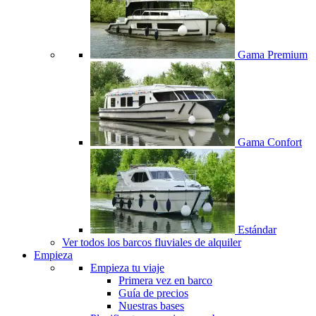
Gama Premium
Gama Confort
Estándar
Ver todos los barcos fluviales de alquiler
Empieza
Empieza tu viaje
Primera vez en barco
Guía de precios
Nuestras bases