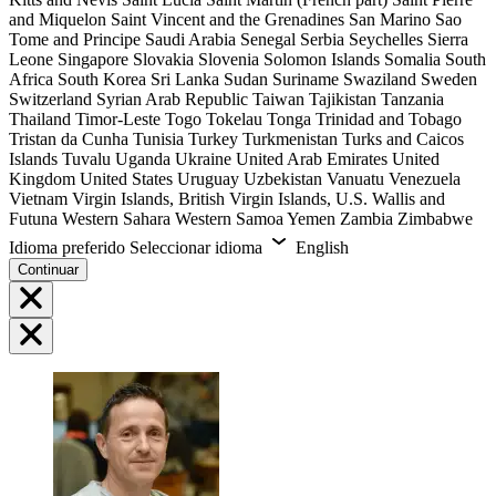
and Miquelon
Saint Vincent and the Grenadines
San Marino
Sao
Tome and Principe
Saudi Arabia
Senegal
Serbia
Seychelles
Sierra
Leone
Singapore
Slovakia
Slovenia
Solomon Islands
Somalia
South
Africa
South Korea
Sri Lanka
Sudan
Suriname
Swaziland
Sweden
Switzerland
Syrian Arab Republic
Taiwan
Tajikistan
Tanzania
Thailand
Timor-Leste
Togo
Tokelau
Tonga
Trinidad and Tobago
Tristan da Cunha
Tunisia
Turkey
Turkmenistan
Turks and Caicos
Islands
Tuvalu
Uganda
Ukraine
United Arab Emirates
United
Kingdom
United States
Uruguay
Uzbekistan
Vanuatu
Venezuela
Vietnam
Virgin Islands, British
Virgin Islands, U.S.
Wallis and
Futuna
Western Sahara
Western Samoa
Yemen
Zambia
Zimbabwe
Idioma preferido
Seleccionar idioma
English
Continuar