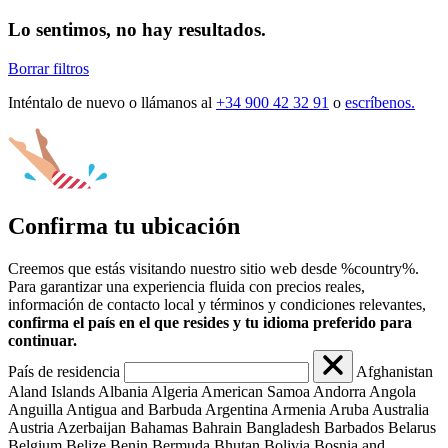
Lo sentimos, no hay resultados.
Borrar filtros
Inténtalo de nuevo o llámanos al
+34 900 42 32 91
o
escríbenos.
Confirma tu ubicación
Creemos que estás visitando nuestro sitio web desde %country%.
Para garantizar una experiencia fluida con precios reales,
información de contacto local y términos y condiciones relevantes,
confirma el país en el que resides y tu idioma preferido para
continuar.
País de residencia
Afghanistan
Aland Islands
Albania
Algeria
American Samoa
Andorra
Angola
Anguilla
Antigua and Barbuda
Argentina
Armenia
Aruba
Australia
Austria
Azerbaijan
Bahamas
Bahrain
Bangladesh
Barbados
Belarus
Belgium
Belize
Benin
Bermuda
Bhutan
Bolivia
Bosnia and