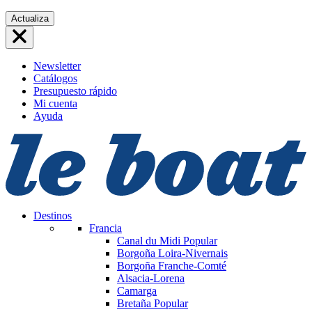
Saltar
Actualiza
al
contenido
Newsletter
Catálogos
Presupuesto rápido
Mi cuenta
Ayuda
Destinos
Francia
Canal du Midi
Popular
Borgoña Loira-Nivernais
Borgoña Franche-Comté
Alsacia-Lorena
Camarga
Bretaña
Popular