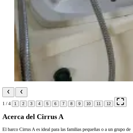
1 / 4
1
2
3
4
5
6
7
8
9
10
11
12
Acerca del Cirrus A
El barco Cirrus A es ideal para las familias pequeñas o a un grupo de