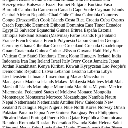
Herzegovina
Botswana
Brazil
Brunei
Bulgaria
Burkina Faso
Burundi
Cambodia
Cameroon
Canada
Cape Verde
Cayman Islands
Central African Republic
Chad
Chile
China
Colombia
Comoros
Congo (Brazzaville)
Cook Islands
Costa Rica
Croatia
Cuba
Cyprus
Czech Republic
Denmark
Djibouti
Dominica
East Timor
Ecuador
Egypt
El Salvador
Equatorial Guinea
Eritrea
España
Estonia
Ethiopia
Falkland Islands (Malvinas)
Faroe Islands
Fiji
Finland
France
French Guiana
French Polynesia
Gabon
Gambia
Georgia
Germany
Ghana
Gibraltar
Greece
Greenland
Grenada
Guadeloupe
Guam
Guatemala
Guinea
Guinea-Bissau
Guyana
Haiti
Holy See
(Vatican City State)
Honduras
Hong Kong
Hungary
Iceland
India
Indonesia
Iran
Iraq
Ireland
Israel
Italy
Ivory Coast
Jamaica
Japan
Jordan
Kazakhstan
Kenya
Kiribati
Kuwait
Kyrgyzstan
Lao People’s
Democratic Republic
Latvia
Lebanon
Lesotho
Liberia
Libya
Liechtenstein
Lithuania
Luxembourg
Macao
Macedonia
Madagascar
Madeira Islands
Malawi
Malaysia
Maldives
Mali
Malta
Marshall Islands
Martinique
Mauritania
Mauritius
Mayotte
Mexico
Micronesia, Federated States of
Moldova
Monaco
Mongolia
Montenegro
Montserrat
Morocco
Mozambique
Namibia
Nauru
Nepal
Netherlands
Netherlands Antilles
New Caledonia
New
Zealand
Nicaragua
Niger
Nigeria
Niue
North Korea
Norway
Oman
Pakistan
Panama
Papua New Guinea
Paraguay
Peru
Philippines
Pitcairn
Poland
Portugal
Puerto Rico
Qatar
República Dominicana
Reunion
Romania
Russian Federation
Rwanda
Saint Helena
Saint
Kitts and Nevis
Saint Lucia
Saint Martin (French part)
Saint Pierre