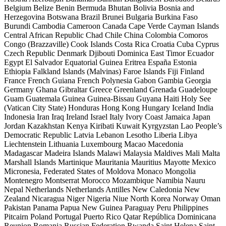
Belgium
Belize
Benin
Bermuda
Bhutan
Bolivia
Bosnia and
Herzegovina
Botswana
Brazil
Brunei
Bulgaria
Burkina Faso
Burundi
Cambodia
Cameroon
Canada
Cape Verde
Cayman Islands
Central African Republic
Chad
Chile
China
Colombia
Comoros
Congo (Brazzaville)
Cook Islands
Costa Rica
Croatia
Cuba
Cyprus
Czech Republic
Denmark
Djibouti
Dominica
East Timor
Ecuador
Egypt
El Salvador
Equatorial Guinea
Eritrea
España
Estonia
Ethiopia
Falkland Islands (Malvinas)
Faroe Islands
Fiji
Finland
France
French Guiana
French Polynesia
Gabon
Gambia
Georgia
Germany
Ghana
Gibraltar
Greece
Greenland
Grenada
Guadeloupe
Guam
Guatemala
Guinea
Guinea-Bissau
Guyana
Haiti
Holy See
(Vatican City State)
Honduras
Hong Kong
Hungary
Iceland
India
Indonesia
Iran
Iraq
Ireland
Israel
Italy
Ivory Coast
Jamaica
Japan
Jordan
Kazakhstan
Kenya
Kiribati
Kuwait
Kyrgyzstan
Lao People’s
Democratic Republic
Latvia
Lebanon
Lesotho
Liberia
Libya
Liechtenstein
Lithuania
Luxembourg
Macao
Macedonia
Madagascar
Madeira Islands
Malawi
Malaysia
Maldives
Mali
Malta
Marshall Islands
Martinique
Mauritania
Mauritius
Mayotte
Mexico
Micronesia, Federated States of
Moldova
Monaco
Mongolia
Montenegro
Montserrat
Morocco
Mozambique
Namibia
Nauru
Nepal
Netherlands
Netherlands Antilles
New Caledonia
New
Zealand
Nicaragua
Niger
Nigeria
Niue
North Korea
Norway
Oman
Pakistan
Panama
Papua New Guinea
Paraguay
Peru
Philippines
Pitcairn
Poland
Portugal
Puerto Rico
Qatar
República Dominicana
Reunion
Romania
Russian Federation
Rwanda
Saint Helena
Saint