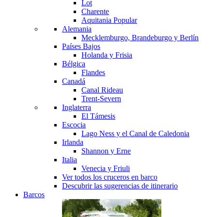
Lot
Charente
Aquitania
Popular
Alemania
Mecklemburgo, Brandeburgo y Berlín
Países Bajos
Holanda y Frisia
Bélgica
Flandes
Canadá
Canal Rideau
Trent-Severn
Inglaterra
El Támesis
Escocia
Lago Ness y el Canal de Caledonia
Irlanda
Shannon y Erne
Italia
Venecia y Friuli
Ver todos los cruceros en barco
Descubrir las sugerencias de itinerario
Barcos