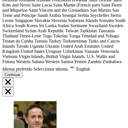
Kitts and Nevis
Saint Lucia
Saint Martin (French part)
Saint Pierre
and Miquelon
Saint Vincent and the Grenadines
San Marino
Sao
Tome and Principe
Saudi Arabia
Senegal
Serbia
Seychelles
Sierra
Leone
Singapore
Slovakia
Slovenia
Solomon Islands
Somalia
South
Africa
South Korea
Sri Lanka
Sudan
Suriname
Swaziland
Sweden
Switzerland
Syrian Arab Republic
Taiwan
Tajikistan
Tanzania
Thailand
Timor-Leste
Togo
Tokelau
Tonga
Trinidad and Tobago
Tristan da Cunha
Tunisia
Turkey
Turkmenistan
Turks and Caicos
Islands
Tuvalu
Uganda
Ukraine
United Arab Emirates
United
Kingdom
United States
Uruguay
Uzbekistan
Vanuatu
Venezuela
Vietnam
Virgin Islands, British
Virgin Islands, U.S.
Wallis and
Futuna
Western Sahara
Western Samoa
Yemen
Zambia
Zimbabwe
Idioma preferido
Seleccionar idioma
English
Continuar