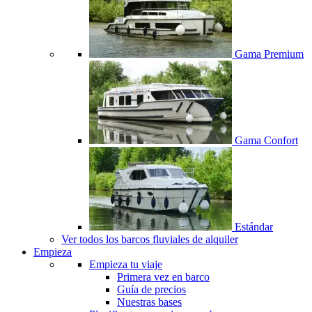
Gama Premium
Gama Confort
Estándar
Ver todos los barcos fluviales de alquiler
Empieza
Empieza tu viaje
Primera vez en barco
Guía de precios
Nuestras bases