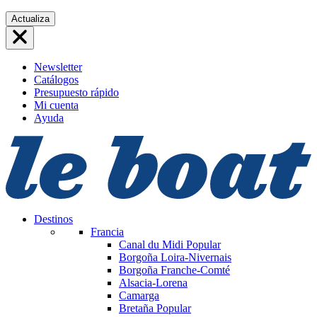
Saltar
Actualiza
al
contenido
Newsletter
Catálogos
Presupuesto rápido
Mi cuenta
Ayuda
Destinos
Francia
Canal du Midi
Popular
Borgoña Loira-Nivernais
Borgoña Franche-Comté
Alsacia-Lorena
Camarga
Bretaña
Popular