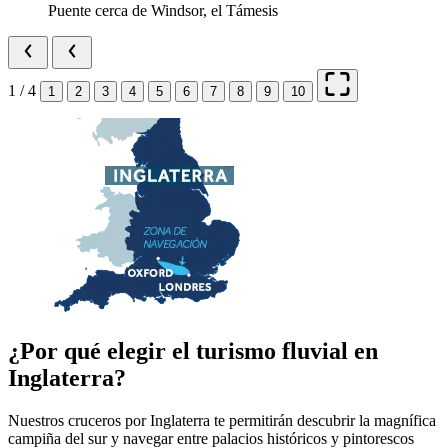
Puente cerca de Windsor, el Támesis
1 / 4
1
2
3
4
5
6
7
8
9
10
¿Por qué elegir el turismo fluvial en
Inglaterra?
Nuestros cruceros por Inglaterra te permitirán descubrir la magnífica
campiña del sur y navegar entre palacios históricos y pintorescos