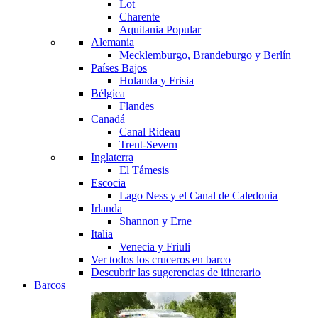
Lot
Charente
Aquitania
Popular
Alemania
Mecklemburgo, Brandeburgo y Berlín
Países Bajos
Holanda y Frisia
Bélgica
Flandes
Canadá
Canal Rideau
Trent-Severn
Inglaterra
El Támesis
Escocia
Lago Ness y el Canal de Caledonia
Irlanda
Shannon y Erne
Italia
Venecia y Friuli
Ver todos los cruceros en barco
Descubrir las sugerencias de itinerario
Barcos