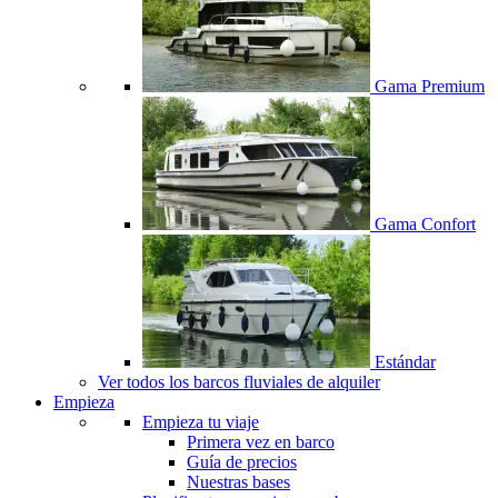
Gama Premium
Gama Confort
Estándar
Ver todos los barcos fluviales de alquiler
Empieza
Empieza tu viaje
Primera vez en barco
Guía de precios
Nuestras bases