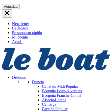
Saltar
Actualiza
al
contenido
Newsletter
Catálogos
Presupuesto rápido
Mi cuenta
Ayuda
Destinos
Francia
Canal du Midi
Popular
Borgoña Loira-Nivernais
Borgoña Franche-Comté
Alsacia-Lorena
Camarga
Bretaña
Popular