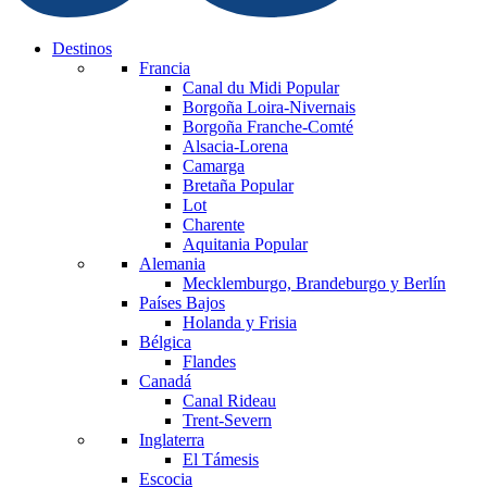
Destinos
Francia
Canal du Midi
Popular
Borgoña Loira-Nivernais
Borgoña Franche-Comté
Alsacia-Lorena
Camarga
Bretaña
Popular
Lot
Charente
Aquitania
Popular
Alemania
Mecklemburgo, Brandeburgo y Berlín
Países Bajos
Holanda y Frisia
Bélgica
Flandes
Canadá
Canal Rideau
Trent-Severn
Inglaterra
El Támesis
Escocia