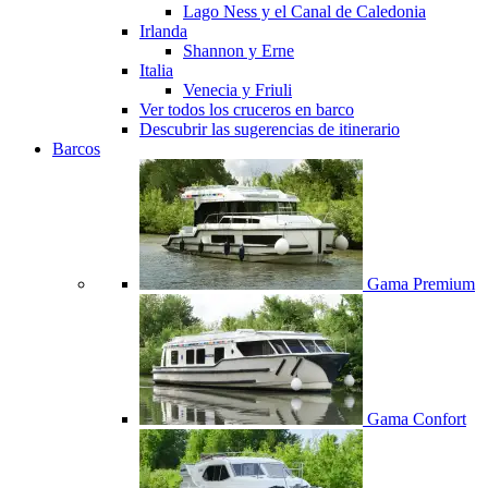
Lago Ness y el Canal de Caledonia
Irlanda
Shannon y Erne
Italia
Venecia y Friuli
Ver todos los cruceros en barco
Descubrir las sugerencias de itinerario
Barcos
Gama Premium
Gama Confort