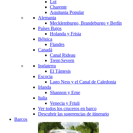
Lot
Charente
Aquitania
Popular
Alemania
Mecklemburgo, Brandeburgo y Berlín
Países Bajos
Holanda y Frisia
Bélgica
Flandes
Canadá
Canal Rideau
Trent-Severn
Inglaterra
El Támesis
Escocia
Lago Ness y el Canal de Caledonia
Irlanda
Shannon y Erne
Italia
Venecia y Friuli
Ver todos los cruceros en barco
Descubrir las sugerencias de itinerario
Barcos