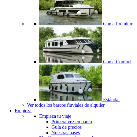
Gama Premium
Gama Confort
Estándar
Ver todos los barcos fluviales de alquiler
Empieza
Empieza tu viaje
Primera vez en barco
Guía de precios
Nuestras bases