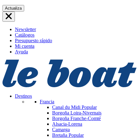
Saltar
Actualiza
al
contenido
Newsletter
Catálogos
Presupuesto rápido
Mi cuenta
Ayuda
Destinos
Francia
Canal du Midi
Popular
Borgoña Loira-Nivernais
Borgoña Franche-Comté
Alsacia-Lorena
Camarga
Bretaña
Popular