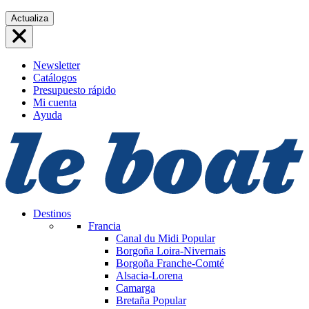
Saltar
Actualiza
al
contenido
Newsletter
Catálogos
Presupuesto rápido
Mi cuenta
Ayuda
Destinos
Francia
Canal du Midi
Popular
Borgoña Loira-Nivernais
Borgoña Franche-Comté
Alsacia-Lorena
Camarga
Bretaña
Popular