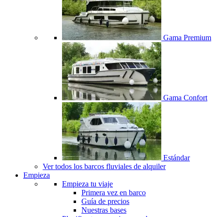
Gama Premium
Gama Confort
Estándar
Ver todos los barcos fluviales de alquiler
Empieza
Empieza tu viaje
Primera vez en barco
Guía de precios
Nuestras bases