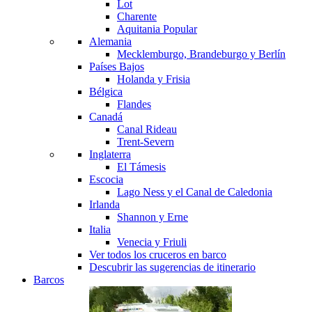
Lot
Charente
Aquitania
Popular
Alemania
Mecklemburgo, Brandeburgo y Berlín
Países Bajos
Holanda y Frisia
Bélgica
Flandes
Canadá
Canal Rideau
Trent-Severn
Inglaterra
El Támesis
Escocia
Lago Ness y el Canal de Caledonia
Irlanda
Shannon y Erne
Italia
Venecia y Friuli
Ver todos los cruceros en barco
Descubrir las sugerencias de itinerario
Barcos