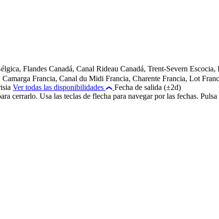
élgica, Flandes
Canadá, Canal Rideau
Canadá, Trent-Severn
Escocia,
a, Camarga
Francia, Canal du Midi
Francia, Charente
Francia, Lot
Franc
isia
Ver todas las disponibilidades
Fecha de salida (±2d)
c para cerrarlo. Usa las teclas de flecha para navegar por las fechas. Pu