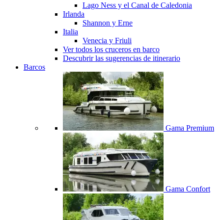
Lago Ness y el Canal de Caledonia
Irlanda
Shannon y Erne
Italia
Venecia y Friuli
Ver todos los cruceros en barco
Descubrir las sugerencias de itinerario
Barcos
Gama Premium
Gama Confort