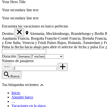
Your Hero Title
Your secondary line text
Your secondary line text
Encuentra tus vacaciones en barco perfectas
Destino
Alemania, Mecklemburgo, Brandeburgo y Berlín
B
Aquitania
Francia, Borgoña Franche-Comté
Francia, Bretaña
Franci
y Erne
Italia, Venecia y Friuli
Países Bajos, Holanda, Ámsterdam y Fr
Pulsa la flecha hacia abajo para abrir el selector de fecha y pulsa Es
Duración
Número de pasajeros
Busca
Tus búsquedas recientes:
Inicio
Alquiler barco
…
Vacaciones en la playa