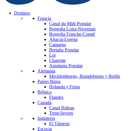
Destinos
Francia
Canal du Midi
Popular
Borgoña Loira-Nivernais
Borgoña Franche-Comté
Alsacia-Lorena
Camarga
Bretaña
Popular
Lot
Charente
Aquitania
Popular
Alemania
Mecklemburgo, Brandeburgo y Berlín
Países Bajos
Holanda y Frisia
Bélgica
Flandes
Canadá
Canal Rideau
Trent-Severn
Inglaterra
El Támesis
Escocia