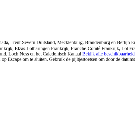
nada, Trent-Severn
Duitsland, Mecklenburg, Brandenburg en Berlijn
E
ankrijk, Elzas-Lotharingen
Frankrijk, Franche-Comté
Frankrijk, Lot
Fr
and, Loch Ness en het Caledonisch Kanaal
Bekijk alle beschikbaarhei
n op Escape om te sluiten. Gebruik de pijltjestoetsen om door de dat