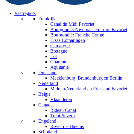
Vaarregio’s
Frankrijk
Canal du Midi
Favoriet
Bourgondië: Nivernais en Loire
Favoriet
Bourgondië: Franche Comté
Elzas-Lotharingen
Camargue
Bretagne
Lot
Charente
Aquitanië
Duitsland
Mecklenburg, Brandenburg en Berlijn
Nederland
Midden-Nederland en Friesland
Favoriet
België
Vlaanderen
Canada
Rideau Canal
Trent-Severn
Engeland
Rivier de Theems
Schotland