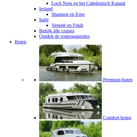
Loch Ness en het Caledonisch Kanaal
Ierland
Shannon en Erne
Italië
Venetië en Friuli
Bekijk alle cruises
Ontdek de routesuggesties
Boten
Premium boten
Comfort boten