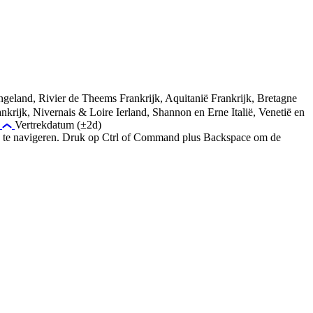
ngeland, Rivier de Theems
Frankrijk, Aquitanië
Frankrijk, Bretagne
ankrijk, Nivernais & Loire
Ierland, Shannon en Erne
Italië, Venetië en
d
Vertrekdatum (±2d)
ums te navigeren. Druk op Ctrl of Command plus Backspace om de