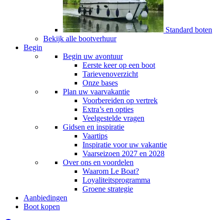
Standard boten
Bekijk alle bootverhuur
Begin
Begin uw avontuur
Eerste keer op een boot
Tarievenoverzicht
Onze bases
Plan uw vaarvakantie
Voorbereiden op vertrek
Extra’s en opties
Veelgestelde vragen
Gidsen en inspiratie
Vaartips
Inspiratie voor uw vakantie
Vaarseizoen 2027 en 2028
Over ons en voordelen
Waarom Le Boat?
Loyaliteitsprogramma
Groene strategie
Aanbiedingen
Boot kopen