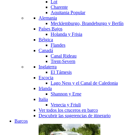
Lot
Charente
Aquitania
Popular
Alemania
Mecklemburgo, Brandeburgo y Berlín
Países Bajos
Holanda y Frisia
Bélgica
Flandes
Canadá
Canal Rideau
Trent-Severn
Inglaterra
El Támesis
Escocia
Lago Ness y el Canal de Caledonia
Irlanda
Shannon y Erne
Italia
Venecia y Friuli
Ver todos los cruceros en barco
Descubrir las sugerencias de itinerario
Barcos