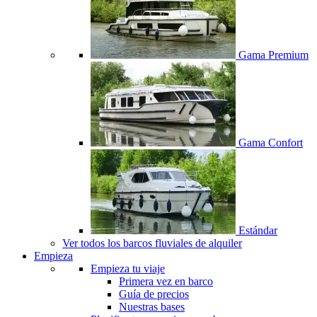
Gama Premium
Gama Confort
Estándar
Ver todos los barcos fluviales de alquiler
Empieza
Empieza tu viaje
Primera vez en barco
Guía de precios
Nuestras bases