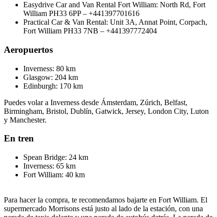
Easydrive Car and Van Rental Fort William: North Rd, Fort
William PH33 6PP – +441397701616
Practical Car & Van Rental: Unit 3A, Annat Point, Corpach,
Fort William PH33 7NB – +441397772404
Aeropuertos
Inverness: 80 km
Glasgow: 204 km
Edinburgh: 170 km
Puedes volar a Inverness desde Ámsterdam, Zúrich, Belfast,
Birmingham, Bristol, Dublín, Gatwick, Jersey, London City, Luton
y Manchester.
En tren
Spean Bridge: 24 km
Inverness: 65 km
Fort William: 40 km
Para hacer la compra, te recomendamos bajarte en Fort William. El
supermercado Morrisons está justo al lado de la estación, con una