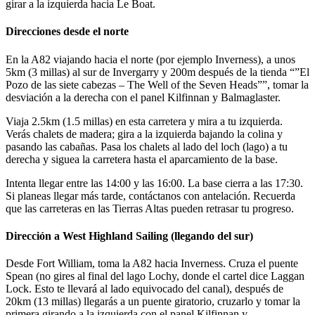
girar a la izquierda hacia Le Boat.
Direcciones desde el norte
En la A82 viajando hacia el norte (por ejemplo Inverness), a unos
5km (3 millas) al sur de Invergarry y 200m después de la tienda “”El
Pozo de las siete cabezas – The Well of the Seven Heads””, tomar la
desviación a la derecha con el panel Kilfinnan y Balmaglaster.
Viaja 2.5km (1.5 millas) en esta carretera y mira a tu izquierda.
Verás chalets de madera; gira a la izquierda bajando la colina y
pasando las cabañas. Pasa los chalets al lado del loch (lago) a tu
derecha y siguea la carretera hasta el aparcamiento de la base.
Intenta llegar entre las 14:00 y las 16:00. La base cierra a las 17:30.
Si planeas llegar más tarde, contáctanos con antelación. Recuerda
que las carreteras en las Tierras Altas pueden retrasar tu progreso.
Dirección a West Highland Sailing (llegando del sur)
Desde Fort William, toma la A82 hacia Inverness. Cruza el puente
Spean (no gires al final del lago Lochy, donde el cartel dice Laggan
Lock. Esto te llevará al lado equivocado del canal), después de
20km (13 millas) llegarás a un puente giratorio, cruzarlo y tomar la
primera girando a la izquierda con el panel Kilfinnan y