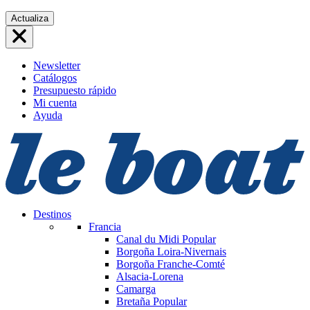
Saltar
Actualiza
al
contenido
Newsletter
Catálogos
Presupuesto rápido
Mi cuenta
Ayuda
Destinos
Francia
Canal du Midi
Popular
Borgoña Loira-Nivernais
Borgoña Franche-Comté
Alsacia-Lorena
Camarga
Bretaña
Popular