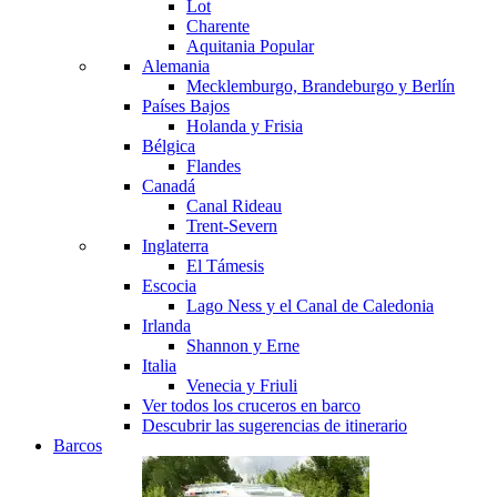
Lot
Charente
Aquitania
Popular
Alemania
Mecklemburgo, Brandeburgo y Berlín
Países Bajos
Holanda y Frisia
Bélgica
Flandes
Canadá
Canal Rideau
Trent-Severn
Inglaterra
El Támesis
Escocia
Lago Ness y el Canal de Caledonia
Irlanda
Shannon y Erne
Italia
Venecia y Friuli
Ver todos los cruceros en barco
Descubrir las sugerencias de itinerario
Barcos