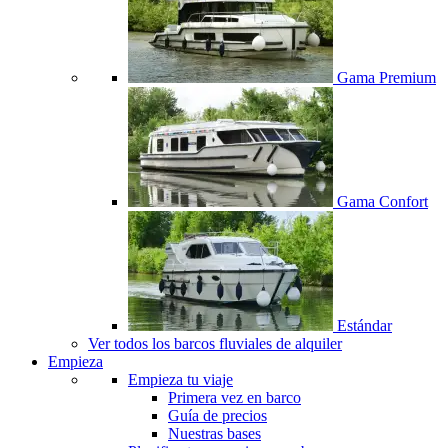
Gama Premium
Gama Confort
Estándar
Ver todos los barcos fluviales de alquiler
Empieza
Empieza tu viaje
Primera vez en barco
Guía de precios
Nuestras bases