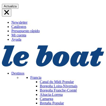
Saltar
Actualiza
al
contenido
Newsletter
Catálogos
Presupuesto rápido
Mi cuenta
Ayuda
Destinos
Francia
Canal du Midi
Popular
Borgoña Loira-Nivernais
Borgoña Franche-Comté
Alsacia-Lorena
Camarga
Bretaña
Popular