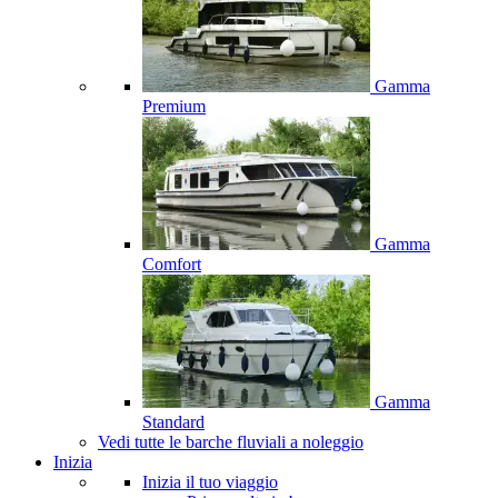
Gamma
Premium
Gamma
Comfort
Gamma
Standard
Vedi tutte le barche fluviali a noleggio
Inizia
Inizia il tuo viaggio