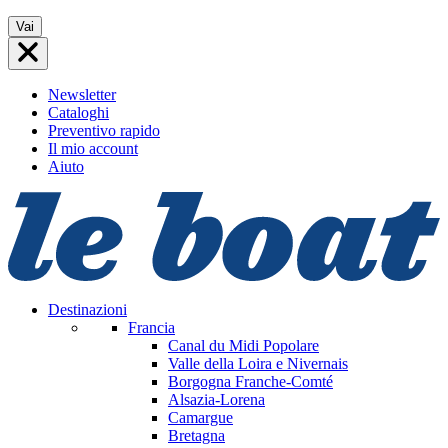
Vai
Vai
al
contenuto
Newsletter
Cataloghi
Preventivo rapido
Il mio account
Aiuto
Destinazioni
Francia
Canal du Midi
Popolare
Valle della Loira e Nivernais
Borgogna Franche-Comté
Alsazia-Lorena
Camargue
Bretagna