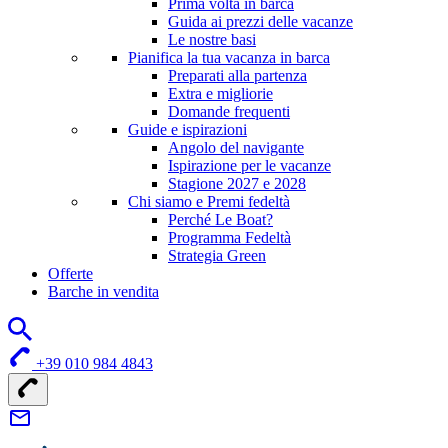
Prima volta in barca
Guida ai prezzi delle vacanze
Le nostre basi
Pianifica la tua vacanza in barca
Preparati alla partenza
Extra e migliorie
Domande frequenti
Guide e ispirazioni
Angolo del navigante
Ispirazione per le vacanze
Stagione 2027 e 2028
Chi siamo e Premi fedeltà
Perché Le Boat?
Programma Fedeltà
Strategia Green
Offerte
Barche in vendita
+39 010 984 4843