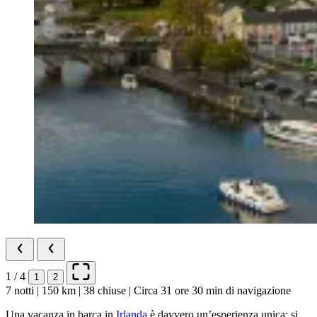
1 / 4
1
2
7 notti | 150 km | 38 chiuse | Circa 31 ore 30 min di navigazione
Una vacanza in barca in
Irlanda
è davvero un’esperienza unica: si