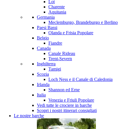
Lot
Charente
Aquitania
Germania
Meclemburgo, Brandeburgo e Berlino
Paesi Bassi
Olanda e Frisia
Popolare
Belgio
Fiandre
Canada
Canale Rideau
Trent-Severn
Inghilterra
Tamigi
Scozia
Loch Ness e il Canale di Caledonia
Irlanda
Shannon ed Erne
Italia
Venezia e Friuli
Popolare
Vedi tutte le crociere in barche
Scopri i nostri itinerari consigliati
Le nostre barche