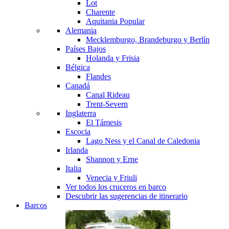
Lot
Charente
Aquitania
Popular
Alemania
Mecklemburgo, Brandeburgo y Berlín
Países Bajos
Holanda y Frisia
Bélgica
Flandes
Canadá
Canal Rideau
Trent-Severn
Inglaterra
El Támesis
Escocia
Lago Ness y el Canal de Caledonia
Irlanda
Shannon y Erne
Italia
Venecia y Friuli
Ver todos los cruceros en barco
Descubrir las sugerencias de itinerario
Barcos