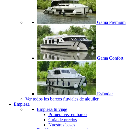
Gama Premium
Gama Confort
Estándar
Ver todos los barcos fluviales de alquiler
Empieza
Empieza tu viaje
Primera vez en barco
Guía de precios
Nuestras bases