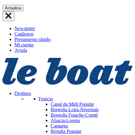
Saltar
Actualiza
al
contenido
Newsletter
Catálogos
Presupuesto rápido
Mi cuenta
Ayuda
Destinos
Francia
Canal du Midi
Popular
Borgoña Loira-Nivernais
Borgoña Franche-Comté
Alsacia-Lorena
Camarga
Bretaña
Popular