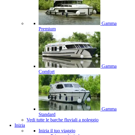
Gamma
Premium
Gamma
Comfort
Gamma
Standard
Vedi tutte le barche fluviali a noleggio
Inizia
Inizia il tuo viaggio