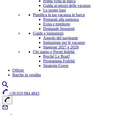
Prima volta in barca
Guida ai prezzi delle vacanze
Le nostre basi
Pianifica la tua vacanza in barca
Preparati alla partenza
Extra e migliorie
Domande frequenti
Guide e ispirazioni
Angolo del navigante
Ispirazione per le vacanze
Stagione 2027 e 2028
Chi siamo e Premi fedeltà
Perché Le Boat?
Programma Fedeltà
Strategia Green
Offerte
Barche in vendita
+39 010 984 4843