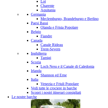
Lot
Charente
Aquitania
Germania
Meclemburgo, Brandeburgo e Berlino
Paesi Bassi
Olanda e Frisia
Popolare
Belgio
Fiandre
Canada
Canale Rideau
Trent-Severn
Inghilterra
Tamigi
Scozia
Loch Ness e il Canale di Caledonia
Irlanda
Shannon ed Erne
Italia
Venezia e Friuli
Popolare
Vedi tutte le crociere in barche
Scopri i nostri itinerari consigliati
Le nostre barche