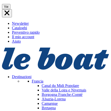
Vai
Vai
al
contenuto
Newsletter
Cataloghi
Preventivo rapido
Il mio account
Aiuto
Destinazioni
Francia
Canal du Midi
Popolare
Valle della Loira e Nivernais
Borgogna Franche-Comté
Alsazia-Lorena
Camargue
Bretagna