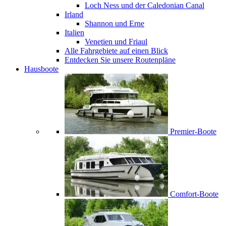
Loch Ness und der Caledonian Canal
Irland
Shannon und Erne
Italien
Venetien und Friaul
Alle Fahrgebiete auf einen Blick
Entdecken Sie unsere Routenpläne
Hausboote
Premier-Boote
Comfort-Boote