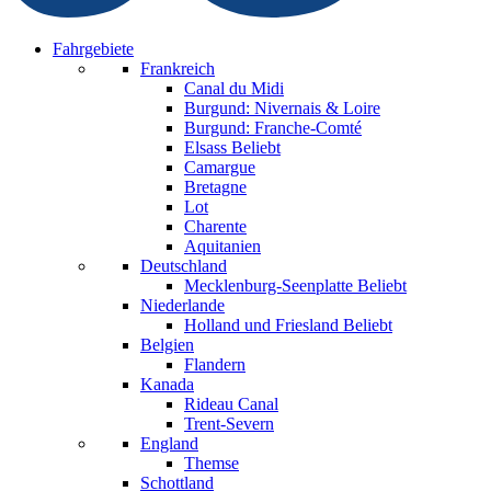
Fahrgebiete
Frankreich
Canal du Midi
Burgund: Nivernais & Loire
Burgund: Franche-Comté
Elsass
Beliebt
Camargue
Bretagne
Lot
Charente
Aquitanien
Deutschland
Mecklenburg-Seenplatte
Beliebt
Niederlande
Holland und Friesland
Beliebt
Belgien
Flandern
Kanada
Rideau Canal
Trent-Severn
England
Themse
Schottland