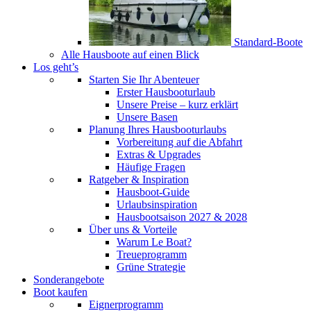
Standard-Boote
Alle Hausboote auf einen Blick
Los geht’s
Starten Sie Ihr Abenteuer
Erster Hausbooturlaub
Unsere Preise – kurz erklärt
Unsere Basen
Planung Ihres Hausbooturlaubs
Vorbereitung auf die Abfahrt
Extras & Upgrades
Häufige Fragen
Ratgeber & Inspiration
Hausboot-Guide
Urlaubsinspiration
Hausbootsaison 2027 & 2028
Über uns & Vorteile
Warum Le Boat?
Treueprogramm
Grüne Strategie
Sonderangebote
Boot kaufen
Eignerprogramm