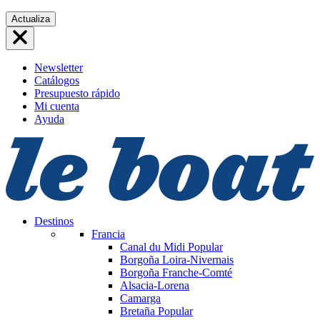
Saltar
Actualiza
al
contenido
Newsletter
Catálogos
Presupuesto rápido
Mi cuenta
Ayuda
Destinos
Francia
Canal du Midi
Popular
Borgoña Loira-Nivernais
Borgoña Franche-Comté
Alsacia-Lorena
Camarga
Bretaña
Popular