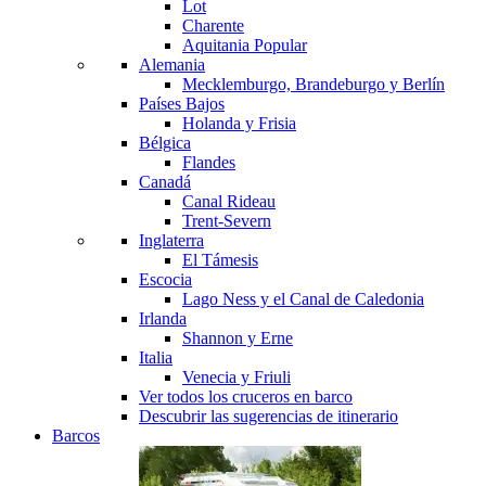
Lot
Charente
Aquitania
Popular
Alemania
Mecklemburgo, Brandeburgo y Berlín
Países Bajos
Holanda y Frisia
Bélgica
Flandes
Canadá
Canal Rideau
Trent-Severn
Inglaterra
El Támesis
Escocia
Lago Ness y el Canal de Caledonia
Irlanda
Shannon y Erne
Italia
Venecia y Friuli
Ver todos los cruceros en barco
Descubrir las sugerencias de itinerario
Barcos