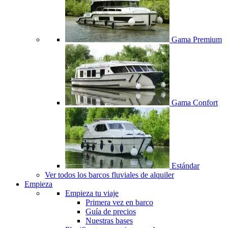
Gama Premium
Gama Confort
Estándar
Ver todos los barcos fluviales de alquiler
Empieza
Empieza tu viaje
Primera vez en barco
Guía de precios
Nuestras bases