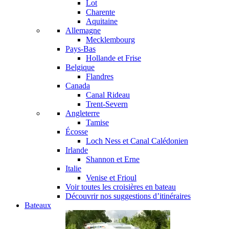
Lot
Charente
Aquitaine
Allemagne
Mecklembourg
Pays-Bas
Hollande et Frise
Belgique
Flandres
Canada
Canal Rideau
Trent-Severn
Angleterre
Tamise
Écosse
Loch Ness et Canal Calédonien
Irlande
Shannon et Erne
Italie
Venise et Frioul
Voir toutes les croisières en bateau
Découvrir nos suggestions d’itinéraires
Bateaux