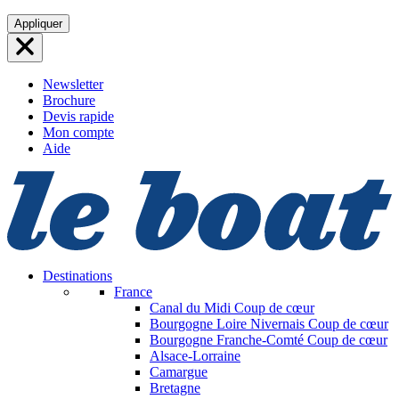
Aller
Appliquer
au
contenu
Newsletter
Brochure
Devis rapide
Mon compte
Aide
Destinations
France
Canal du Midi
Coup de cœur
Bourgogne Loire Nivernais
Coup de cœur
Bourgogne Franche-Comté
Coup de cœur
Alsace-Lorraine
Camargue
Bretagne