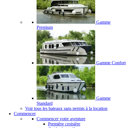
Gamme
Premium
Gamme Confort
Gamme
Standard
Voir tous les bateaux sans permis à la location
Commencer
Commencer votre aventure
Première croisière