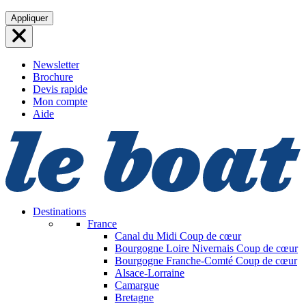
Aller
Appliquer
au
contenu
Newsletter
Brochure
Devis rapide
Mon compte
Aide
Destinations
France
Canal du Midi
Coup de cœur
Bourgogne Loire Nivernais
Coup de cœur
Bourgogne Franche-Comté
Coup de cœur
Alsace-Lorraine
Camargue
Bretagne