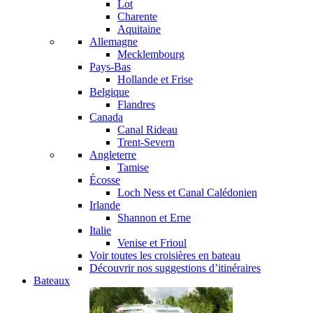
Lot
Charente
Aquitaine
Allemagne
Mecklembourg
Pays-Bas
Hollande et Frise
Belgique
Flandres
Canada
Canal Rideau
Trent-Severn
Angleterre
Tamise
Écosse
Loch Ness et Canal Calédonien
Irlande
Shannon et Erne
Italie
Venise et Frioul
Voir toutes les croisières en bateau
Découvrir nos suggestions d’itinéraires
Bateaux