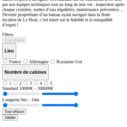
par nos équipes techniques tout au long de leur vie : inspection après
chaque croisière, sorties d’eau régulières, maintenance préventive…
Devenir propriétaire d’un bateau ayant navigué dans la flotte
location de Le Boat, c’est miser sur la fiabilité et la tranquillité
d’esprit !
Filtres
Tout effacer
Lieu
France
Allemagne
Royaume-Uni
Nombre de cabines
1
2
3
4
5
Standard
10000€ – 300000€
Longueur
6m – 14m
Tout effacer
Valider