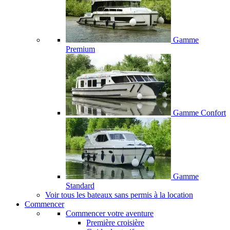
Gamme
Premium
Gamme Confort
Gamme
Standard
Voir tous les bateaux sans permis à la location
Commencer
Commencer votre aventure
Première croisière