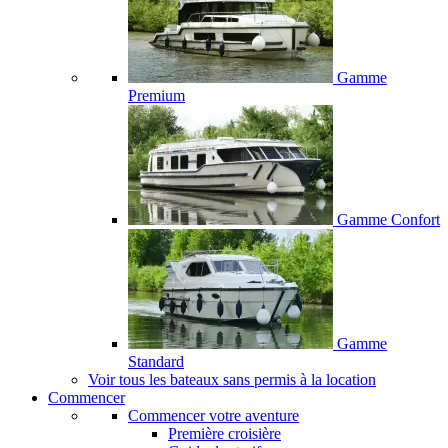
Gamme
Premium
Gamme Confort
Gamme
Standard
Voir tous les bateaux sans permis à la location
Commencer
Commencer votre aventure
Première croisière