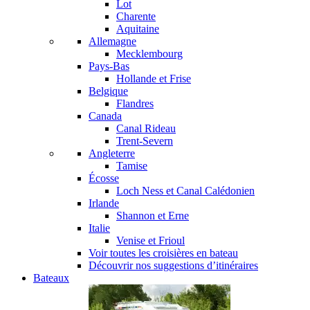
Lot
Charente
Aquitaine
Allemagne
Mecklembourg
Pays-Bas
Hollande et Frise
Belgique
Flandres
Canada
Canal Rideau
Trent-Severn
Angleterre
Tamise
Écosse
Loch Ness et Canal Calédonien
Irlande
Shannon et Erne
Italie
Venise et Frioul
Voir toutes les croisières en bateau
Découvrir nos suggestions d’itinéraires
Bateaux