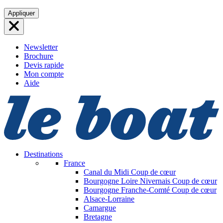
Aller
Appliquer
au
contenu
Newsletter
Brochure
Devis rapide
Mon compte
Aide
Destinations
France
Canal du Midi
Coup de cœur
Bourgogne Loire Nivernais
Coup de cœur
Bourgogne Franche-Comté
Coup de cœur
Alsace-Lorraine
Camargue
Bretagne