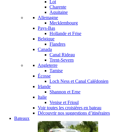
Lot
Charente
Aquitaine
Allemagne
Mecklembourg
Pays-Bas
Hollande et Frise
Belgique
Flandres
Canada
Canal Rideau
Trent-Severn
Angleterre
Tamise
Écosse
Loch Ness et Canal Calédonien
Irlande
Shannon et Erne
Italie
Venise et Frioul
Voir toutes les croisières en bateau
Découvrir nos suggestions d’itinéraires
Bateaux