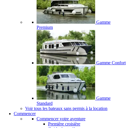
Gamme
Premium
Gamme Confort
Gamme
Standard
Voir tous les bateaux sans permis à la location
Commencer
Commencer votre aventure
Première croisière