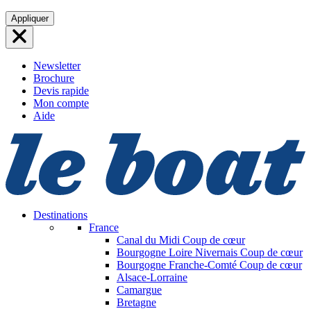
Aller
Appliquer
au
contenu
Newsletter
Brochure
Devis rapide
Mon compte
Aide
Destinations
France
Canal du Midi
Coup de cœur
Bourgogne Loire Nivernais
Coup de cœur
Bourgogne Franche-Comté
Coup de cœur
Alsace-Lorraine
Camargue
Bretagne