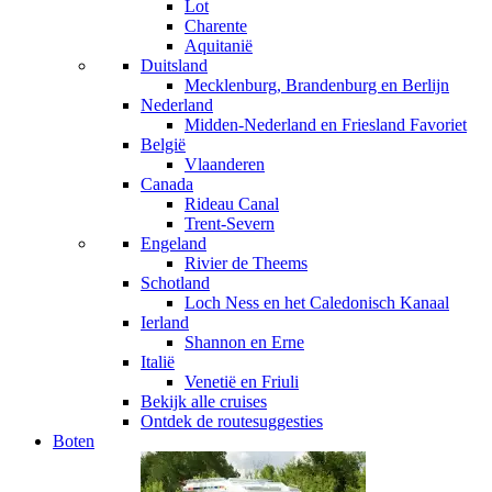
Lot
Charente
Aquitanië
Duitsland
Mecklenburg, Brandenburg en Berlijn
Nederland
Midden-Nederland en Friesland
Favoriet
België
Vlaanderen
Canada
Rideau Canal
Trent-Severn
Engeland
Rivier de Theems
Schotland
Loch Ness en het Caledonisch Kanaal
Ierland
Shannon en Erne
Italië
Venetië en Friuli
Bekijk alle cruises
Ontdek de routesuggesties
Boten