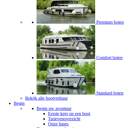
Premium boten
Comfort boten
Standard boten
Bekijk alle bootverhuur
Begin
Begin uw avontuur
Eerste keer op een boot
Tarievenoverzicht
Onze bases