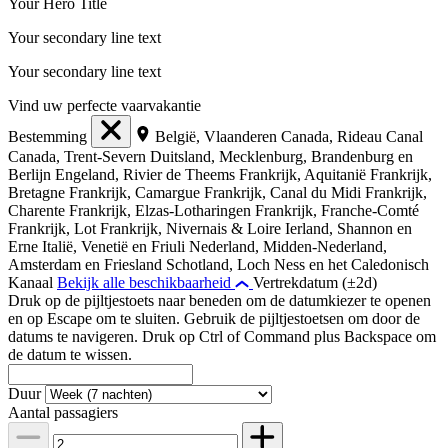
Your Hero Title
Your secondary line text
Your secondary line text
Vind uw perfecte vaarvakantie
Bestemming
België, Vlaanderen
Canada, Rideau Canal
Canada, Trent-Severn
Duitsland, Mecklenburg, Brandenburg en
Berlijn
Engeland, Rivier de Theems
Frankrijk, Aquitanië
Frankrijk,
Bretagne
Frankrijk, Camargue
Frankrijk, Canal du Midi
Frankrijk,
Charente
Frankrijk, Elzas-Lotharingen
Frankrijk, Franche-Comté
Frankrijk, Lot
Frankrijk, Nivernais & Loire
Ierland, Shannon en
Erne
Italië, Venetië en Friuli
Nederland, Midden-Nederland,
Amsterdam en Friesland
Schotland, Loch Ness en het Caledonisch
Kanaal
Bekijk alle beschikbaarheid
Vertrekdatum (±2d)
Druk op de pijltjestoets naar beneden om de datumkiezer te openen
en op Escape om te sluiten. Gebruik de pijltjestoetsen om door de
datums te navigeren. Druk op Ctrl of Command plus Backspace om
de datum te wissen.
Duur
Aantal passagiers