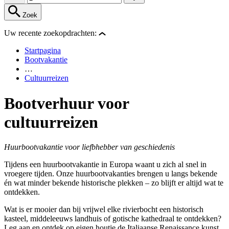
Zoek
Uw recente zoekopdrachten:
Startpagina
Bootvakantie
…
Cultuurreizen
Bootverhuur voor
cultuurreizen
Huurbootvakantie voor liefbhebber van geschiedenis
Tijdens een huurbootvakantie in Europa waant u zich al snel in
vroegere tijden. Onze huurbootvakanties brengen u langs bekende
én wat minder bekende historische plekken – zo blijft er altijd wat te
ontdekken.
Wat is er mooier dan bij vrijwel elke rivierbocht een historisch
kasteel, middeleeuws landhuis of gotische kathedraal te ontdekken?
Leg aan en ontdek op eigen houtje de Italiaanse Renaissance kunst