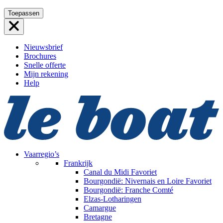
Ga
Toepassen
naar
de
inhoud
Nieuwsbrief
Brochures
Snelle offerte
Mijn rekening
Help
Vaarregio’s
Frankrijk
Canal du Midi
Favoriet
Bourgondië: Nivernais en Loire
Favoriet
Bourgondië: Franche Comté
Elzas-Lotharingen
Camargue
Bretagne