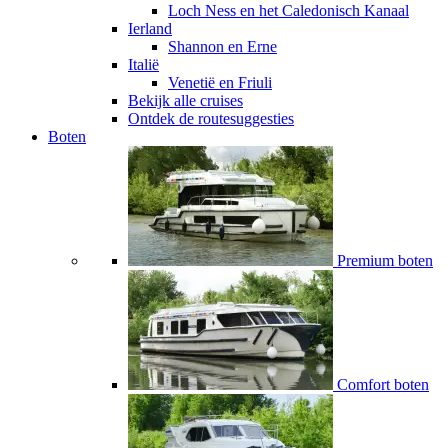
Loch Ness en het Caledonisch Kanaal
Ierland
Shannon en Erne
Italië
Venetië en Friuli
Bekijk alle cruises
Ontdek de routesuggesties
Boten
Premium boten
Comfort boten