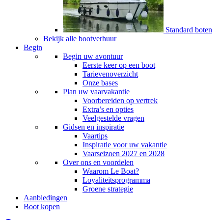
Standard boten
Bekijk alle bootverhuur
Begin
Begin uw avontuur
Eerste keer op een boot
Tarievenoverzicht
Onze bases
Plan uw vaarvakantie
Voorbereiden op vertrek
Extra’s en opties
Veelgestelde vragen
Gidsen en inspiratie
Vaartips
Inspiratie voor uw vakantie
Vaarseizoen 2027 en 2028
Over ons en voordelen
Waarom Le Boat?
Loyaliteitsprogramma
Groene strategie
Aanbiedingen
Boot kopen