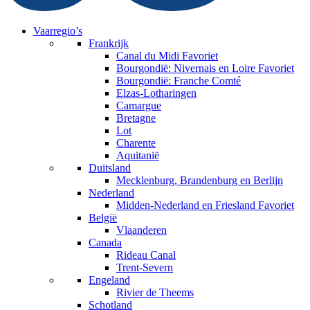
Vaarregio’s
Frankrijk
Canal du Midi
Favoriet
Bourgondië: Nivernais en Loire
Favoriet
Bourgondië: Franche Comté
Elzas-Lotharingen
Camargue
Bretagne
Lot
Charente
Aquitanië
Duitsland
Mecklenburg, Brandenburg en Berlijn
Nederland
Midden-Nederland en Friesland
Favoriet
België
Vlaanderen
Canada
Rideau Canal
Trent-Severn
Engeland
Rivier de Theems
Schotland