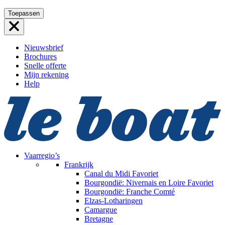
Ga
Toepassen
naar
de
inhoud
Nieuwsbrief
Brochures
Snelle offerte
Mijn rekening
Help
Vaarregio’s
Frankrijk
Canal du Midi
Favoriet
Bourgondië: Nivernais en Loire
Favoriet
Bourgondië: Franche Comté
Elzas-Lotharingen
Camargue
Bretagne