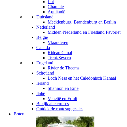
Lot
Charente
Aquitanië
Duitsland
Mecklenburg, Brandenburg en Berlijn
Nederland
Midden-Nederland en Friesland
Favoriet
België
Vlaanderen
Canada
Rideau Canal
Trent-Severn
Engeland
Rivier de Theems
Schotland
Loch Ness en het Caledonisch Kanaal
Ierland
Shannon en Erne
Italië
Venetië en Friuli
Bekijk alle cruises
Ontdek de routesuggesties
Boten