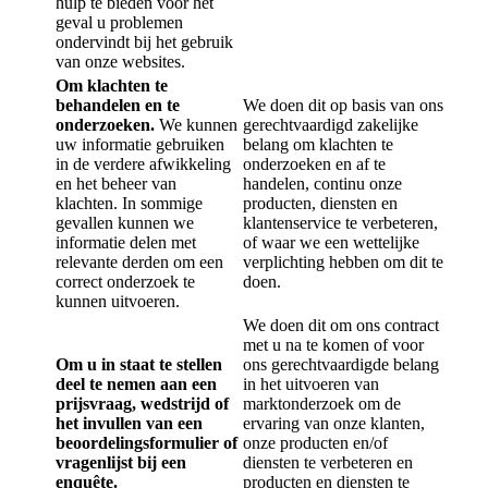
hulp te bieden voor het
geval u problemen
ondervindt bij het gebruik
van onze websites.
Om klachten te
behandelen en te
We doen dit op basis van ons
onderzoeken.
We kunnen
gerechtvaardigd zakelijke
uw informatie gebruiken
belang om klachten te
in de verdere afwikkeling
onderzoeken en af te
en het beheer van
handelen, continu onze
klachten. In sommige
producten, diensten en
gevallen kunnen we
klantenservice te verbeteren,
informatie delen met
of waar we een wettelijke
relevante derden om een
verplichting hebben om dit te
correct onderzoek te
doen.
kunnen uitvoeren.
We doen dit om ons contract
met u na te komen of voor
Om u in staat te stellen
ons gerechtvaardigde belang
deel te nemen aan een
in het uitvoeren van
prijsvraag, wedstrijd of
marktonderzoek om de
het invullen van een
ervaring van onze klanten,
beoordelingsformulier of
onze producten en/of
vragenlijst bij een
diensten te verbeteren en
enquête.
producten en diensten te