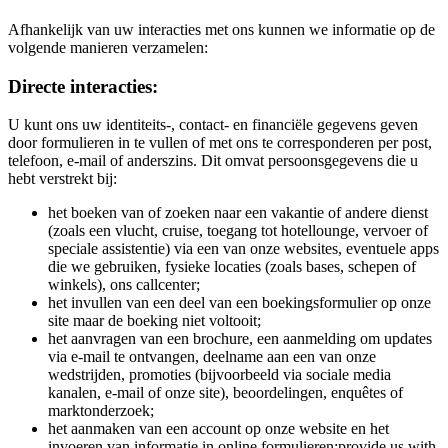
Afhankelijk van uw interacties met ons kunnen we informatie op de
volgende manieren verzamelen:
Directe interacties:
U kunt ons uw identiteits-, contact- en financiële gegevens geven
door formulieren in te vullen of met ons te corresponderen per post,
telefoon, e-mail of anderszins. Dit omvat persoonsgegevens die u
hebt verstrekt bij:
het boeken van of zoeken naar een vakantie of andere dienst
(zoals een vlucht, cruise, toegang tot hotellounge, vervoer of
speciale assistentie) via een van onze websites, eventuele apps
die we gebruiken, fysieke locaties (zoals bases, schepen of
winkels), ons callcenter;
het invullen van een deel van een boekingsformulier op onze
site maar de boeking niet voltooit;
het aanvragen van een brochure, een aanmelding om updates
via e-mail te ontvangen, deelname aan een van onze
wedstrijden, promoties (bijvoorbeeld via sociale media
kanalen, e-mail of onze site), beoordelingen, enquêtes of
marktonderzoek;
het aanmaken van een account op onze website en het
invoeren van informatie in online formulieren;provide us with