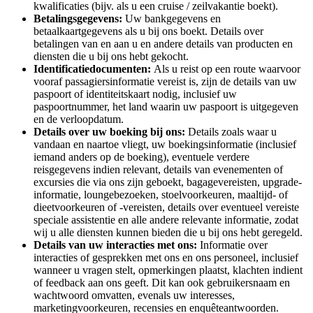
kwalificaties (bijv. als u een cruise / zeilvakantie boekt).
Betalingsgegevens:
Uw bankgegevens en
betaalkaartgegevens als u bij ons boekt. Details over
betalingen van en aan u en andere details van producten en
diensten die u bij ons hebt gekocht.
Identificatiedocumenten:
Als u reist op een route waarvoor
vooraf passagiersinformatie vereist is, zijn de details van uw
paspoort of identiteitskaart nodig, inclusief uw
paspoortnummer, het land waarin uw paspoort is uitgegeven
en de verloopdatum.
Details over uw boeking bij ons:
Details zoals waar u
vandaan en naartoe vliegt, uw boekingsinformatie (inclusief
iemand anders op de boeking), eventuele verdere
reisgegevens indien relevant, details van evenementen of
excursies die via ons zijn geboekt, bagagevereisten, upgrade-
informatie, loungebezoeken, stoelvoorkeuren, maaltijd- of
dieetvoorkeuren of -vereisten, details over eventueel vereiste
speciale assistentie en alle andere relevante informatie, zodat
wij u alle diensten kunnen bieden die u bij ons hebt geregeld.
Details van uw interacties met ons:
Informatie over
interacties of gesprekken met ons en ons personeel, inclusief
wanneer u vragen stelt, opmerkingen plaatst, klachten indient
of feedback aan ons geeft. Dit kan ook gebruikersnaam en
wachtwoord omvatten, evenals uw interesses,
marketingvoorkeuren, recensies en enquêteantwoorden.