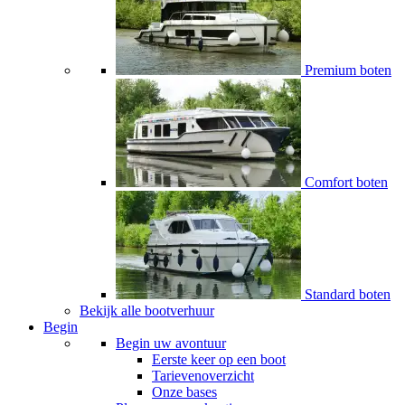
Premium boten
Comfort boten
Standard boten
Bekijk alle bootverhuur
Begin
Begin uw avontuur
Eerste keer op een boot
Tarievenoverzicht
Onze bases