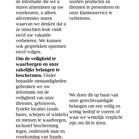
de informatie die we u
soorten producten en
sturen afstemmen op uw
diensten te presenteren en
voorkeuren, u alleen
onze klantenservice te
advertenties sturen
verbeteren.
waarvan we denken dat u
ze misschien leuk vindt
en/of uw vakantie
verbeteren. We kunnen
ook gesprekken opnemen
en/of volgen.
Om de veiligheid te
waarborgen en onze
zakelijke belangen te
beschermen.
Onder
bepaalde omstandigheden
gebruiken we uw
informatie om de
We doen dit op basis van
veiligheid van onze
onze gerechtvaardigde
diensten, gebouwen,
belangen om een veilig en
fysieke locaties (zoals
wettig bedrijf te voeren of
bases, schepen of winkels)
waar we wettelijk verplicht
en mensen te waarborgen,
zijn om dit te doen.
inclusief bescherming
tegen, onderzoek naar en
voorkoming van fraude,