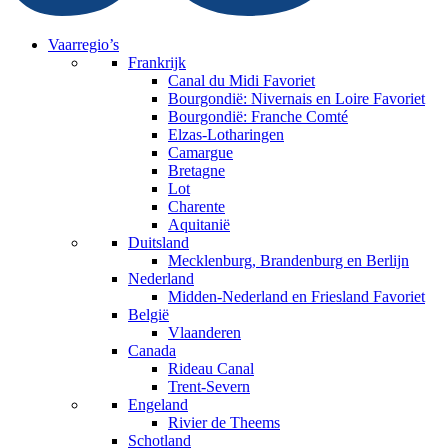
Vaarregio’s
Frankrijk
Canal du Midi
Favoriet
Bourgondië: Nivernais en Loire
Favoriet
Bourgondië: Franche Comté
Elzas-Lotharingen
Camargue
Bretagne
Lot
Charente
Aquitanië
Duitsland
Mecklenburg, Brandenburg en Berlijn
Nederland
Midden-Nederland en Friesland
Favoriet
België
Vlaanderen
Canada
Rideau Canal
Trent-Severn
Engeland
Rivier de Theems
Schotland