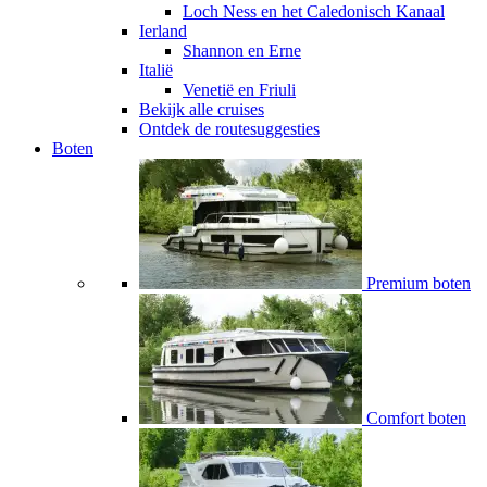
Loch Ness en het Caledonisch Kanaal
Ierland
Shannon en Erne
Italië
Venetië en Friuli
Bekijk alle cruises
Ontdek de routesuggesties
Boten
Premium boten
Comfort boten