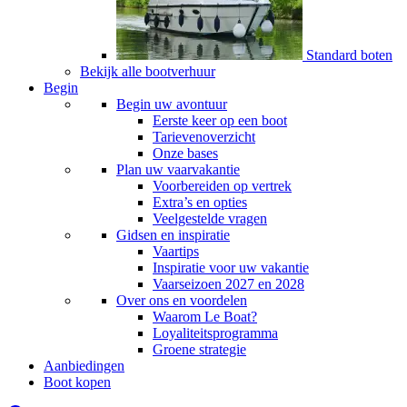
Standard boten
Bekijk alle bootverhuur
Begin
Begin uw avontuur
Eerste keer op een boot
Tarievenoverzicht
Onze bases
Plan uw vaarvakantie
Voorbereiden op vertrek
Extra’s en opties
Veelgestelde vragen
Gidsen en inspiratie
Vaartips
Inspiratie voor uw vakantie
Vaarseizoen 2027 en 2028
Over ons en voordelen
Waarom Le Boat?
Loyaliteitsprogramma
Groene strategie
Aanbiedingen
Boot kopen