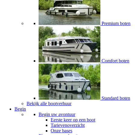
Premium boten
Comfort boten
Standard boten
Bekijk alle bootverhuur
Begin
Begin uw avontuur
Eerste keer op een boot
Tarievenoverzicht
Onze bases