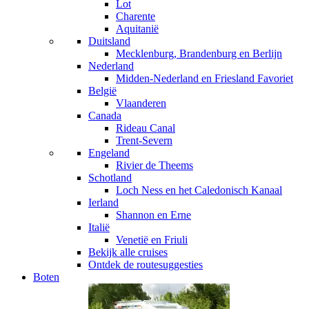
Lot
Charente
Aquitanië
Duitsland
Mecklenburg, Brandenburg en Berlijn
Nederland
Midden-Nederland en Friesland
Favoriet
België
Vlaanderen
Canada
Rideau Canal
Trent-Severn
Engeland
Rivier de Theems
Schotland
Loch Ness en het Caledonisch Kanaal
Ierland
Shannon en Erne
Italië
Venetië en Friuli
Bekijk alle cruises
Ontdek de routesuggesties
Boten