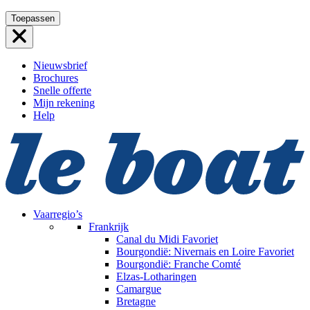
Ga
Toepassen
naar
de
inhoud
Nieuwsbrief
Brochures
Snelle offerte
Mijn rekening
Help
Vaarregio’s
Frankrijk
Canal du Midi
Favoriet
Bourgondië: Nivernais en Loire
Favoriet
Bourgondië: Franche Comté
Elzas-Lotharingen
Camargue
Bretagne