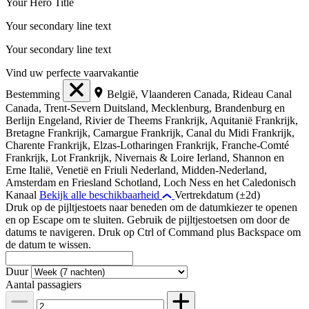
Your Hero Title
Your secondary line text
Your secondary line text
Vind uw perfecte vaarvakantie
Bestemming
België, Vlaanderen
Canada, Rideau Canal
Canada, Trent-Severn
Duitsland, Mecklenburg, Brandenburg en
Berlijn
Engeland, Rivier de Theems
Frankrijk, Aquitanië
Frankrijk,
Bretagne
Frankrijk, Camargue
Frankrijk, Canal du Midi
Frankrijk,
Charente
Frankrijk, Elzas-Lotharingen
Frankrijk, Franche-Comté
Frankrijk, Lot
Frankrijk, Nivernais & Loire
Ierland, Shannon en
Erne
Italië, Venetië en Friuli
Nederland, Midden-Nederland,
Amsterdam en Friesland
Schotland, Loch Ness en het Caledonisch
Kanaal
Bekijk alle beschikbaarheid
Vertrekdatum (±2d)
Druk op de pijltjestoets naar beneden om de datumkiezer te openen
en op Escape om te sluiten. Gebruik de pijltjestoetsen om door de
datums te navigeren. Druk op Ctrl of Command plus Backspace om
de datum te wissen.
Duur
Aantal passagiers