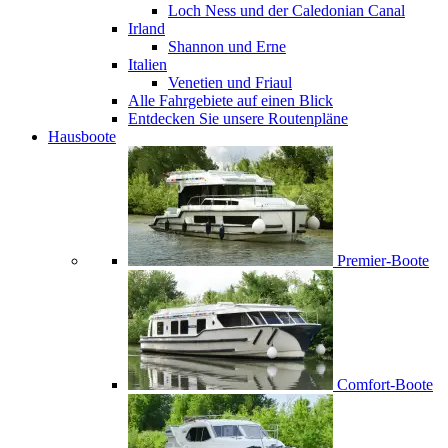
Loch Ness und der Caledonian Canal
Irland
Shannon und Erne
Italien
Venetien und Friaul
Alle Fahrgebiete auf einen Blick
Entdecken Sie unsere Routenpläne
Hausboote
Premier-Boote
Comfort-Boote