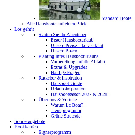
Standard-Boote
Alle Hausboote auf einen Blick
Los geht’s
Starten Sie Ihr Abenteuer
Erster Hausbooturlaub
Unsere Preise – kurz erklärt
Unsere Basen
Planung Ihres Hausbooturlaubs
Vorbereitung auf die Abfahrt
Extras & Upgrades
Häufige Fragen
Ratgeber & Inspiration
Hausboot-Guide
Urlaubsinspiration
Hausbootsaison 2027 & 2028
Über uns & Vorteile
Warum Le Boat?
Treueprogramm
Grüne Strategie
Sonderangebote
Boot kaufen
Eignerprogramm