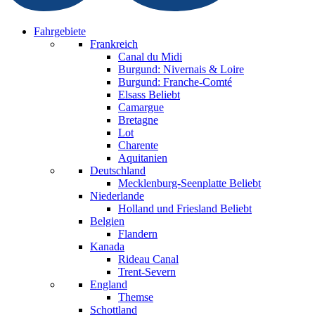
Fahrgebiete
Frankreich
Canal du Midi
Burgund: Nivernais & Loire
Burgund: Franche-Comté
Elsass
Beliebt
Camargue
Bretagne
Lot
Charente
Aquitanien
Deutschland
Mecklenburg-Seenplatte
Beliebt
Niederlande
Holland und Friesland
Beliebt
Belgien
Flandern
Kanada
Rideau Canal
Trent-Severn
England
Themse
Schottland