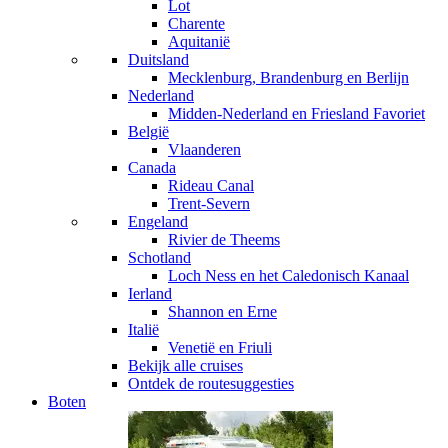
Lot
Charente
Aquitanië
Duitsland
Mecklenburg, Brandenburg en Berlijn
Nederland
Midden-Nederland en Friesland
Favoriet
België
Vlaanderen
Canada
Rideau Canal
Trent-Severn
Engeland
Rivier de Theems
Schotland
Loch Ness en het Caledonisch Kanaal
Ierland
Shannon en Erne
Italië
Venetië en Friuli
Bekijk alle cruises
Ontdek de routesuggesties
Boten