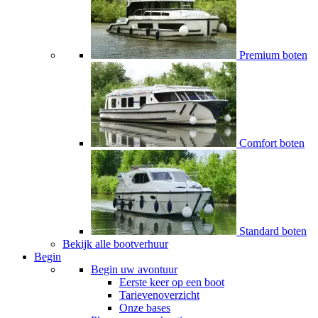
Premium boten
Comfort boten
Standard boten
Bekijk alle bootverhuur
Begin
Begin uw avontuur
Eerste keer op een boot
Tarievenoverzicht
Onze bases