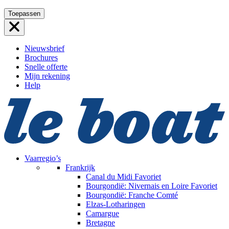
Ga
Toepassen
naar
de
inhoud
Nieuwsbrief
Brochures
Snelle offerte
Mijn rekening
Help
Vaarregio’s
Frankrijk
Canal du Midi
Favoriet
Bourgondië: Nivernais en Loire
Favoriet
Bourgondië: Franche Comté
Elzas-Lotharingen
Camargue
Bretagne