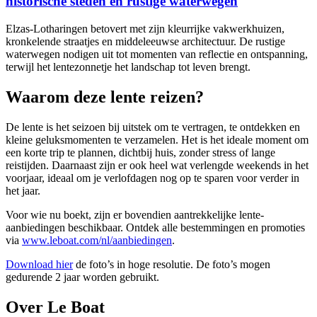
historische steden en rustige waterwegen
Elzas-Lotharingen betovert met zijn kleurrijke vakwerkhuizen,
kronkelende straatjes en middeleeuwse architectuur. De rustige
waterwegen nodigen uit tot momenten van reflectie en ontspanning,
terwijl het lentezonnetje het landschap tot leven brengt.
Waarom deze lente reizen?
De lente is het seizoen bij uitstek om te vertragen, te ontdekken en
kleine geluksmomenten te verzamelen. Het is het ideale moment om
een korte trip te plannen, dichtbij huis, zonder stress of lange
reistijden. Daarnaast zijn er ook heel wat verlengde weekends in het
voorjaar, ideaal om je verlofdagen nog op te sparen voor verder in
het jaar.
Voor wie nu boekt, zijn er bovendien aantrekkelijke lente-
aanbiedingen beschikbaar. Ontdek alle bestemmingen en promoties
via
www.leboat.com/nl/aanbiedingen
.
Download hier
de foto’s in hoge resolutie. De foto’s mogen
gedurende 2 jaar worden gebruikt.
Over Le Boat