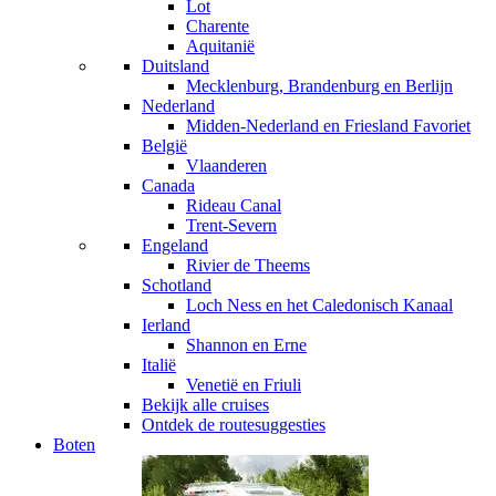
Lot
Charente
Aquitanië
Duitsland
Mecklenburg, Brandenburg en Berlijn
Nederland
Midden-Nederland en Friesland
Favoriet
België
Vlaanderen
Canada
Rideau Canal
Trent-Severn
Engeland
Rivier de Theems
Schotland
Loch Ness en het Caledonisch Kanaal
Ierland
Shannon en Erne
Italië
Venetië en Friuli
Bekijk alle cruises
Ontdek de routesuggesties
Boten