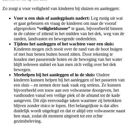
Zo zorgt u voor veiligheid van kinderen bij sluizen en aanleggen:
Voor u een sluis of aanlegplaats nadert:
Leg rustig uit wat
er gaat gebeuren en vraag de kinderen om naar de vooraf
afgesproken
“veiligheidszone”
te gaan, bijvoorbeeld binnen
in de cabine of zittend in het midden van het dek, weg van de
randen, landvasten en bewegende onderdelen.
Tijdens het aanleggen of het wachten voor een sluis:
Kinderen mogen zich nooit over de rand van de boot buigen
of met hun benen buiten boord zitten. Door rekening te
houden met passerende boten en de beweging van het water
blijft iedereen stabiel en kan men zich veilig over het dek
bewegen.
Meehelpen bij het aanleggen of in de sluis:
Oudere
kinderen kunnen helpen bij het aanleggen of het passeren van
een sluis – en nemen deze taak vaak erg serieus. Ze kunnen
bijvoorbeeld een touw aan een volwassene doorgeven, het
vasthouden vanaf een veilige plek of de afstand tot de kade
aangeven. Dit zijn eenvoudige taken waarmee zij betrokken
blijven zonder risico te lopen. Het belangrijkste is dat alles
duidelijk wordt uitgelegd en dat er altijd een volwassene naast
hen staat, zodat dit moment uitgroeit tot een echte
gezinsbeleving.