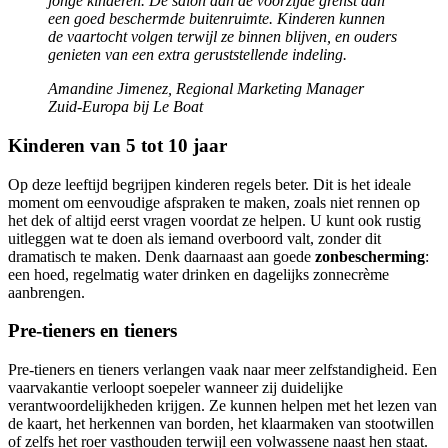
jonge kinderen. De salon aan de voorzijde grenst aan
een goed beschermde buitenruimte. Kinderen kunnen
de vaartocht volgen terwijl ze binnen blijven, en ouders
genieten van een extra geruststellende indeling.
Amandine Jimenez, Regional Marketing Manager
Zuid-Europa bij Le Boat
Kinderen van 5 tot 10 jaar
Op deze leeftijd begrijpen kinderen regels beter. Dit is het ideale
moment om eenvoudige afspraken te maken, zoals niet rennen op
het dek of altijd eerst vragen voordat ze helpen. U kunt ook rustig
uitleggen wat te doen als iemand overboord valt, zonder dit
dramatisch te maken. Denk daarnaast aan goede
zonbescherming
:
een hoed, regelmatig water drinken en dagelijks zonnecrème
aanbrengen.
Pre-tieners en tieners
Pre-tieners en tieners verlangen vaak naar meer zelfstandigheid. Een
vaarvakantie verloopt soepeler wanneer zij duidelijke
verantwoordelijkheden krijgen. Ze kunnen helpen met het lezen van
de kaart, het herkennen van borden, het klaarmaken van stootwillen
of zelfs het roer vasthouden terwijl een volwassene naast hen staat.