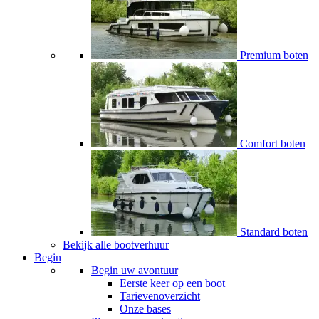
Premium boten
Comfort boten
Standard boten
Bekijk alle bootverhuur
Begin
Begin uw avontuur
Eerste keer op een boot
Tarievenoverzicht
Onze bases