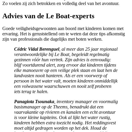
Zo voelen zij zich betrokken en volledig deel van het avontuur.
Advies van de Le Boat-experts
Goede veiligheidsgewoonten aan boord met kinderen komen met
ervaring. Het is geruststellend om te weten dat deze tips afkomstig
zijn van professionals die dagelijks met boten werken.
Cédric Vidal Berenguel
, al meer dan 25 jaar regionaal
verantwoordelijke bij Le Boat, begeleidt regelmatig
gezinnen vóór hun vertrek. Zijn advies is eenvoudig:
blijf voortdurend alert, zorg ervoor dat kinderen tijdens
elke manoeuvre op een veilige plek staan en laat hen de
landvasten nooit hanteren.
Als er een voorwerp of
persoon in het water valt, moeten kinderen onmiddellijk
een volwassene waarschuwen en nooit zelf proberen
iets terug te halen.
Panagiota Tsounaka
, inventory manager en voormalig
basismanager op de Theems, benadrukt dat een
vaarvakantie op rivieren en kanalen een echt avontuur
is voor kleine kapiteins. Ook al lijkt het water rustig,
kinderen hebben extra toezicht nodig. Het reddingsvest
moet altijd gedragen worden op het dek. Houd de