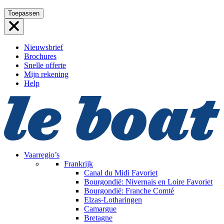
Ga
Toepassen
naar
de
inhoud
Nieuwsbrief
Brochures
Snelle offerte
Mijn rekening
Help
Vaarregio’s
Frankrijk
Canal du Midi
Favoriet
Bourgondië: Nivernais en Loire
Favoriet
Bourgondië: Franche Comté
Elzas-Lotharingen
Camargue
Bretagne