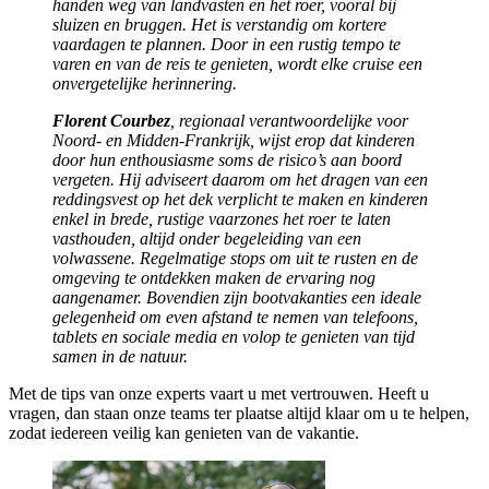
handen weg van landvasten en het roer, vooral bij
sluizen en bruggen. Het is verstandig om kortere
vaardagen te plannen. Door in een rustig tempo te
varen en van de reis te genieten, wordt elke cruise een
onvergetelijke herinnering.
Florent Courbez
, regionaal verantwoordelijke voor
Noord- en Midden-Frankrijk, wijst erop dat kinderen
door hun enthousiasme soms de risico’s aan boord
vergeten. Hij adviseert daarom om het dragen van een
reddingsvest op het dek verplicht te maken en kinderen
enkel in brede, rustige vaarzones het roer te laten
vasthouden, altijd onder begeleiding van een
volwassene. Regelmatige stops om uit te rusten en de
omgeving te ontdekken maken de ervaring nog
aangenamer. Bovendien zijn bootvakanties een ideale
gelegenheid om even afstand te nemen van telefoons,
tablets en sociale media en volop te genieten van tijd
samen in de natuur.
Met de tips van onze experts vaart u met vertrouwen. Heeft u
vragen, dan staan onze teams ter plaatse altijd klaar om u te helpen,
zodat iedereen veilig kan genieten van de vakantie.