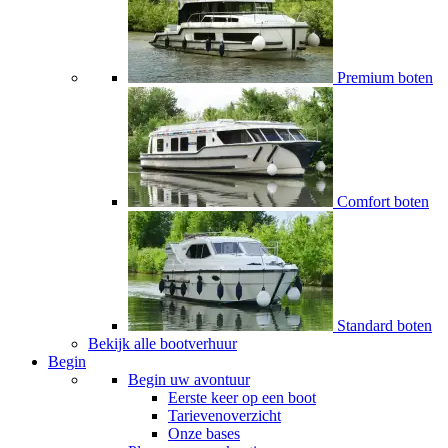
Premium boten
Comfort boten
Standard boten
Bekijk alle bootverhuur
Begin
Begin uw avontuur
Eerste keer op een boot
Tarievenoverzicht
Onze bases