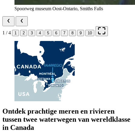
Spoorweg museum Oost-Ontario, Smiths Falls
1 / 4
1
2
3
4
5
6
7
8
9
10
Ontdek prachtige meren en rivieren
tussen twee waterwegen van wereldklasse
in Canada