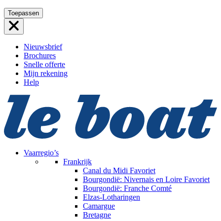
Ga
Toepassen
naar
de
inhoud
Nieuwsbrief
Brochures
Snelle offerte
Mijn rekening
Help
Vaarregio’s
Frankrijk
Canal du Midi
Favoriet
Bourgondië: Nivernais en Loire
Favoriet
Bourgondië: Franche Comté
Elzas-Lotharingen
Camargue
Bretagne