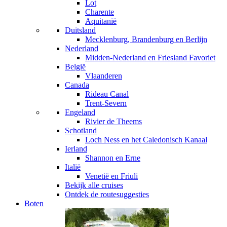
Lot
Charente
Aquitanië
Duitsland
Mecklenburg, Brandenburg en Berlijn
Nederland
Midden-Nederland en Friesland
Favoriet
België
Vlaanderen
Canada
Rideau Canal
Trent-Severn
Engeland
Rivier de Theems
Schotland
Loch Ness en het Caledonisch Kanaal
Ierland
Shannon en Erne
Italië
Venetië en Friuli
Bekijk alle cruises
Ontdek de routesuggesties
Boten