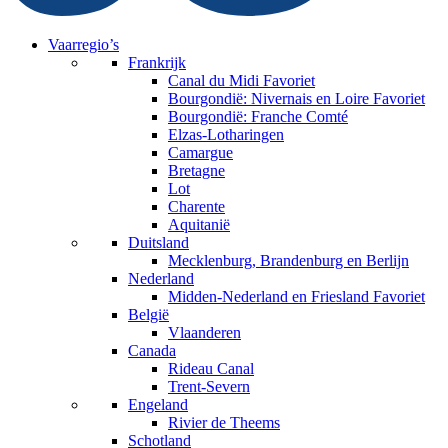
Vaarregio’s
Frankrijk
Canal du Midi
Favoriet
Bourgondië: Nivernais en Loire
Favoriet
Bourgondië: Franche Comté
Elzas-Lotharingen
Camargue
Bretagne
Lot
Charente
Aquitanië
Duitsland
Mecklenburg, Brandenburg en Berlijn
Nederland
Midden-Nederland en Friesland
Favoriet
België
Vlaanderen
Canada
Rideau Canal
Trent-Severn
Engeland
Rivier de Theems
Schotland