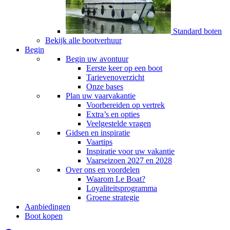
Standard boten
Bekijk alle bootverhuur
Begin
Begin uw avontuur
Eerste keer op een boot
Tarievenoverzicht
Onze bases
Plan uw vaarvakantie
Voorbereiden op vertrek
Extra’s en opties
Veelgestelde vragen
Gidsen en inspiratie
Vaartips
Inspiratie voor uw vakantie
Vaarseizoen 2027 en 2028
Over ons en voordelen
Waarom Le Boat?
Loyaliteitsprogramma
Groene strategie
Aanbiedingen
Boot kopen