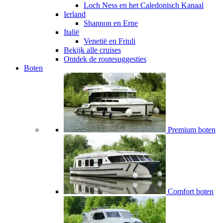
Loch Ness en het Caledonisch Kanaal
Ierland
Shannon en Erne
Italië
Venetië en Friuli
Bekijk alle cruises
Ontdek de routesuggesties
Boten
Premium boten
Comfort boten