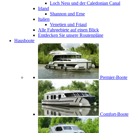
Loch Ness und der Caledonian Canal
Irland
Shannon und Erne
Italien
Venetien und Friaul
Alle Fahrgebiete auf einen Blick
Entdecken Sie unsere Routenpläne
Hausboote
Premier-Boote
Comfort-Boote