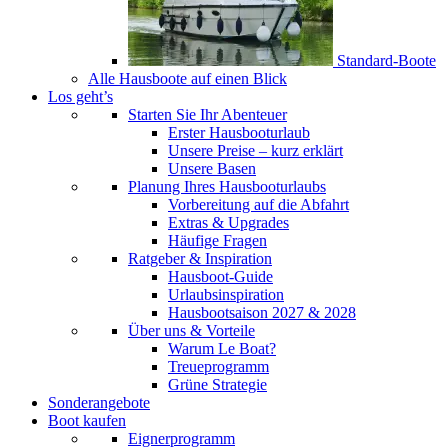
Standard-Boote
Alle Hausboote auf einen Blick
Los geht’s
Starten Sie Ihr Abenteuer
Erster Hausbooturlaub
Unsere Preise – kurz erklärt
Unsere Basen
Planung Ihres Hausbooturlaubs
Vorbereitung auf die Abfahrt
Extras & Upgrades
Häufige Fragen
Ratgeber & Inspiration
Hausboot-Guide
Urlaubsinspiration
Hausbootsaison 2027 & 2028
Über uns & Vorteile
Warum Le Boat?
Treueprogramm
Grüne Strategie
Sonderangebote
Boot kaufen
Eignerprogramm