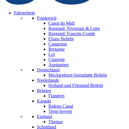
Fahrgebiete
Frankreich
Canal du Midi
Burgund: Nivernais & Loire
Burgund: Franche-Comté
Elsass
Beliebt
Camargue
Bretagne
Lot
Charente
Aquitanien
Deutschland
Mecklenburg-Seenplatte
Beliebt
Niederlande
Holland und Friesland
Beliebt
Belgien
Flandern
Kanada
Rideau Canal
Trent-Severn
England
Themse
Schottland