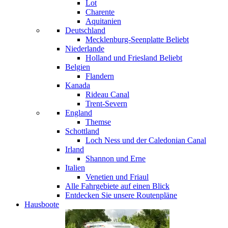
Lot
Charente
Aquitanien
Deutschland
Mecklenburg-Seenplatte
Beliebt
Niederlande
Holland und Friesland
Beliebt
Belgien
Flandern
Kanada
Rideau Canal
Trent-Severn
England
Themse
Schottland
Loch Ness und der Caledonian Canal
Irland
Shannon und Erne
Italien
Venetien und Friaul
Alle Fahrgebiete auf einen Blick
Entdecken Sie unsere Routenpläne
Hausboote