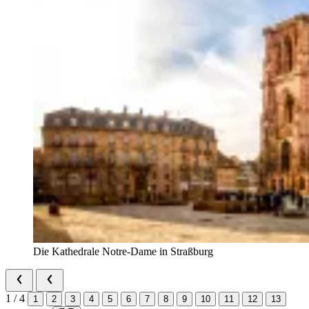
Die Kathedrale Notre-Dame in Straßburg
1 / 4
1
2
3
4
5
6
7
8
9
10
11
12
13