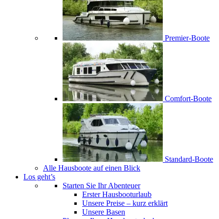
Premier-Boote
Comfort-Boote
Standard-Boote
Alle Hausboote auf einen Blick
Los geht’s
Starten Sie Ihr Abenteuer
Erster Hausbooturlaub
Unsere Preise – kurz erklärt
Unsere Basen