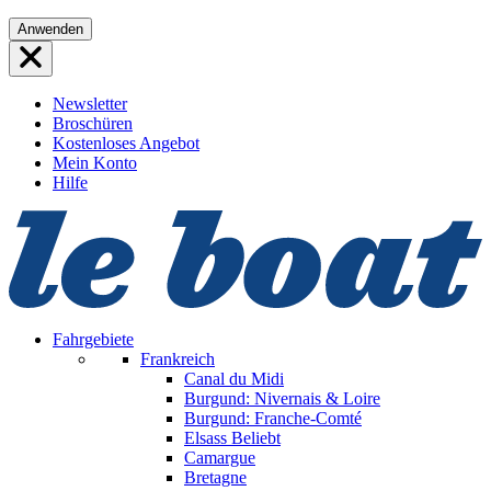
Direkt
Anwenden
zum
Inhalt
wechseln
Newsletter
Broschüren
Kostenloses Angebot
Mein Konto
Hilfe
Fahrgebiete
Frankreich
Canal du Midi
Burgund: Nivernais & Loire
Burgund: Franche-Comté
Elsass
Beliebt
Camargue
Bretagne