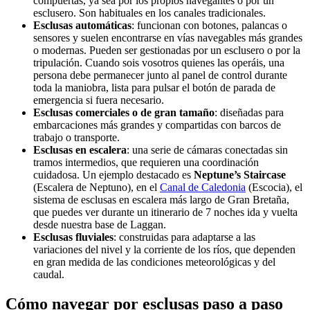
compuertas, ya sea por los propios navegantes o por un
esclusero. Son habituales en los canales tradicionales.
Esclusas automáticas
: funcionan con botones, palancas o
sensores y suelen encontrarse en vías navegables más grandes
o modernas. Pueden ser gestionadas por un esclusero o por la
tripulación. Cuando sois vosotros quienes las operáis, una
persona debe permanecer junto al panel de control durante
toda la maniobra, lista para pulsar el botón de parada de
emergencia si fuera necesario.
Esclusas comerciales o de gran tamaño
: diseñadas para
embarcaciones más grandes y compartidas con barcos de
trabajo o transporte.
Esclusas en escalera
: una serie de cámaras conectadas sin
tramos intermedios, que requieren una coordinación
cuidadosa. Un ejemplo destacado es
Neptune’s Staircase
(Escalera de Neptuno), en el
Canal de Caledonia
(Escocia), el
sistema de esclusas en escalera más largo de Gran Bretaña,
que puedes ver durante un itinerario de 7 noches ida y vuelta
desde nuestra base de Laggan.
Esclusas fluviales
: construidas para adaptarse a las
variaciones del nivel y la corriente de los ríos, que dependen
en gran medida de las condiciones meteorológicas y del
caudal.
Cómo navegar por esclusas paso a paso