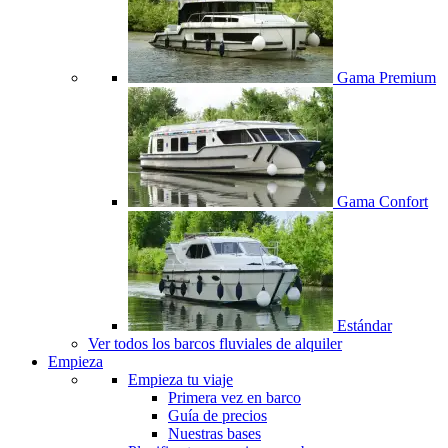
Gama Premium
Gama Confort
Estándar
Ver todos los barcos fluviales de alquiler
Empieza
Empieza tu viaje
Primera vez en barco
Guía de precios
Nuestras bases