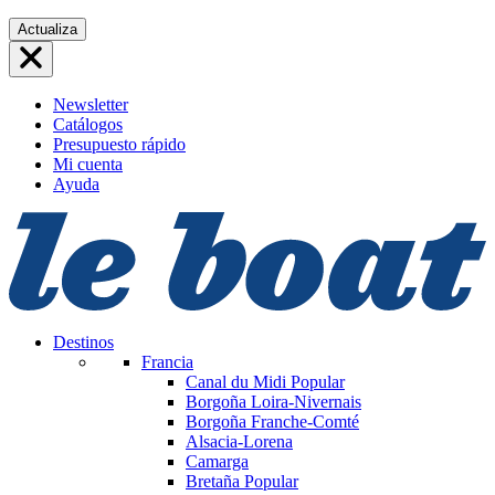
Saltar
Actualiza
al
contenido
Newsletter
Catálogos
Presupuesto rápido
Mi cuenta
Ayuda
Destinos
Francia
Canal du Midi
Popular
Borgoña Loira-Nivernais
Borgoña Franche-Comté
Alsacia-Lorena
Camarga
Bretaña
Popular