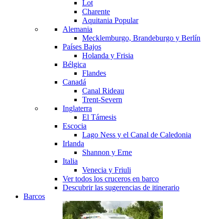
Lot
Charente
Aquitania
Popular
Alemania
Mecklemburgo, Brandeburgo y Berlín
Países Bajos
Holanda y Frisia
Bélgica
Flandes
Canadá
Canal Rideau
Trent-Severn
Inglaterra
El Támesis
Escocia
Lago Ness y el Canal de Caledonia
Irlanda
Shannon y Erne
Italia
Venecia y Friuli
Ver todos los cruceros en barco
Descubrir las sugerencias de itinerario
Barcos