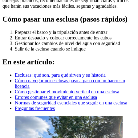
consejos prácticos, recomendaciones de seguridad claras y trucos
que harán sus vacaciones más fáciles, seguras y agradables.
Cómo pasar una esclusa (pasos rápidos)
Preparar el barco y la tripulación antes de entrar
Entrar despacio y colocar correctamente los cabos
Gestionar los cambios de nivel del agua con seguridad
Salir de la esclusa cuando se indique
En este artículo:
Esclusas: qué son, para qué sirven y su
historia
Cómo
navegar
por esclusas paso a paso con un barco sin
licencia
Cómo gestionar el
movimiento
vertical en una esclusa
Errores
comunes que evitar en una esclusa
Normas de seguridad esenciales que seguir en una esclusa
Preguntas frecuentes