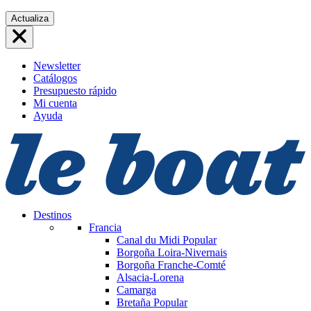
Saltar
Actualiza
al
contenido
Newsletter
Catálogos
Presupuesto rápido
Mi cuenta
Ayuda
Destinos
Francia
Canal du Midi
Popular
Borgoña Loira-Nivernais
Borgoña Franche-Comté
Alsacia-Lorena
Camarga
Bretaña
Popular