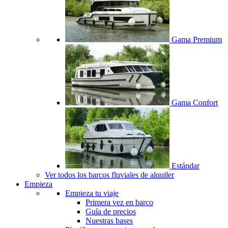
Gama Premium
Gama Confort
Estándar
Ver todos los barcos fluviales de alquiler
Empieza
Empieza tu viaje
Primera vez en barco
Guía de precios
Nuestras bases