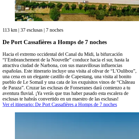
113 km
|
37 esclusas
|
7 noches
De Port Cassafières a Homps de 7 noches
Hacia el extremo occidental del Canal du Midi, la bifurcación
“l’Embranchement de la Nouvelle” conduce hacia el sur, hasta la
atractiva ciudad de Narbona, con sus maravillosas influencias
españolas. Este itinerario incluye una visita al olivar de “L’Oulibou”,
una cena en un elegante castillo de Capestang, una visita al bonito
pueblo de Le Somail y una cata de los exquisitos vinos de “Château
de Paraza”. Cruzar las esclusas de Fonseranes dará comienzo a tu
aventura fluvial. ¡Ya verás que tras haber pasado esta escalera de
esclusas te habrás convertido en un maestro de las esclusas!
Ver el itinerario
: De Port Cassafières a Homps de 7 noches