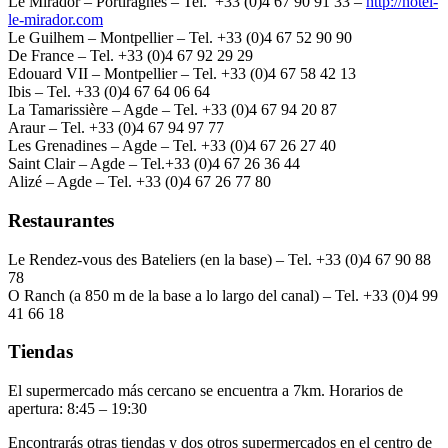
Le Mirador – Portiragnes – Tel. +33 (0)4 67 90 91 33 –
http://hotel-
le-mirador.com
Le Guilhem – Montpellier – Tel. +33 (0)4 67 52 90 90
De France – Tel. +33 (0)4 67 92 29 29
Edouard VII – Montpellier – Tel. +33 (0)4 67 58 42 13
Ibis – Tel. +33 (0)4 67 64 06 64
La Tamarissière – Agde – Tel. +33 (0)4 67 94 20 87
Araur – Tel. +33 (0)4 67 94 97 77
Les Grenadines – Agde – Tel. +33 (0)4 67 26 27 40
Saint Clair – Agde – Tel.+33 (0)4 67 26 36 44
Alizé – Agde – Tel. +33 (0)4 67 26 77 80
Restaurantes
Le Rendez-vous des Bateliers (en la base) – Tel. +33 (0)4 67 90 88
78
O Ranch (a 850 m de la base a lo largo del canal) – Tel. +33 (0)4 99
41 66 18
Tiendas
El supermercado más cercano se encuentra a 7km. Horarios de
apertura: 8:45 – 19:30
Encontrarás otras tiendas y dos otros supermercados en el centro de