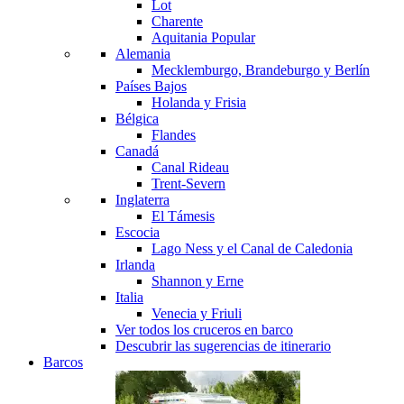
Lot
Charente
Aquitania
Popular
Alemania
Mecklemburgo, Brandeburgo y Berlín
Países Bajos
Holanda y Frisia
Bélgica
Flandes
Canadá
Canal Rideau
Trent-Severn
Inglaterra
El Támesis
Escocia
Lago Ness y el Canal de Caledonia
Irlanda
Shannon y Erne
Italia
Venecia y Friuli
Ver todos los cruceros en barco
Descubrir las sugerencias de itinerario
Barcos