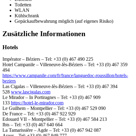
Toiletten
WLAN
Kühlschrank
Gepäckaufbewahrung möglich (auf eigenes Risiko)
Zusätzliche Informationen
Hotels
Impérator – Béziers – Tel: +33 (0) 467 490 225
Hotel Campanile – Villeneuve-lès-Béziers – Tel: +33 (0) 467 359
494
https://www.campanile.com/fr/france/languedoc-roussillon/hotels-
beziers
Las Cigalas – Villeneuve-lès-Béziers – Tel: +33 (0) 467 394
528
www.lascigalas.com
Le Mirador – In Portiragnes – Tel: +33 (0) 467 909
133
https://hotel-le-mirador.com
Le Guilhem – Montpellier – Tel: +33 (0) 467 529 090
De France – Tel: +33 (0) 467 922 929
Edouard VII – Montpellier – Tel: +33 (0) 467 584 213
Ibis – Tel: +33 (0) 467 640 664
La Tamarissière – Agde – Tel: +33 (0) 467 942 087
Araur – Tel: +33 (0) 467 949 777