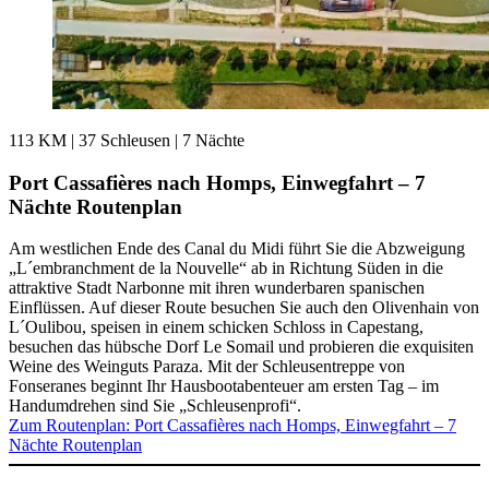
113 KM
|
37 Schleusen
|
7 Nächte
Port Cassafières nach Homps, Einwegfahrt – 7
Nächte Routenplan
Am westlichen Ende des Canal du Midi führt Sie die Abzweigung
„L´embranchment de la Nouvelle“ ab in Richtung Süden in die
attraktive Stadt Narbonne mit ihren wunderbaren spanischen
Einflüssen. Auf dieser Route besuchen Sie auch den Olivenhain von
L´Oulibou, speisen in einem schicken Schloss in Capestang,
besuchen das hübsche Dorf Le Somail und probieren die exquisiten
Weine des Weinguts Paraza. Mit der Schleusentreppe von
Fonseranes beginnt Ihr Hausbootabenteuer am ersten Tag – im
Handumdrehen sind Sie „Schleusenprofi“.
Zum Routenplan
: Port Cassafières nach Homps, Einwegfahrt – 7
Nächte Routenplan