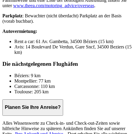
Fahrhinweise und eine Liste der benötigten Ausrüstung finden Sie
unter
www.theea.com/motoring_advice/overseas
.
Parkplatz
: Bewachter (nicht überdacht) Parkplatz an der Basis
(vorab buchbar).
Autovermietung:
Rent a car: 61 Av. Gambetta, 34500 Béziers (15 km)
Avis: 14 Boulevard De Verdun, Gare Sncf, 34500 Beziers (15
km)
Die nächstgelegenen Flughäfen
Béziers: 9 km
Montpellier: 77 km
Carcassonne: 110 km
Toulouse: 205 km
Planen Sie Ihre Anreise?
Alles Wissenswerte zu Check-in- und Check-out-Zeiten sowie
hilfreiche Hinweise zu späteren Ankünften finden Sie auf unserer
Seite „
Ihre Ankunft und Abreise
„. Dort erhalten Sie alle wichtigen