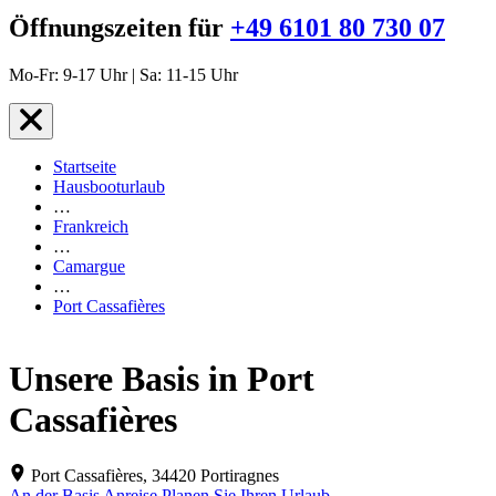
Öffnungszeiten für
+49 6101 80 730 07
Mo-Fr: 9-17 Uhr | Sa: 11-15 Uhr
Startseite
Hausbooturlaub
…
Frankreich
…
Camargue
…
Port Cassafières
Unsere Basis in Port
Cassafières
Port Cassafières, 34420 Portiragnes
An der Basis
Anreise
Planen Sie Ihren Urlaub