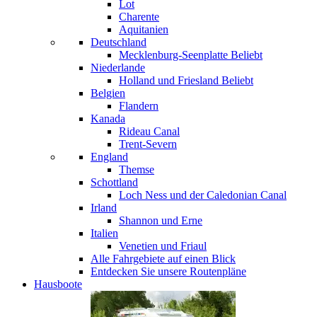
Lot
Charente
Aquitanien
Deutschland
Mecklenburg-Seenplatte
Beliebt
Niederlande
Holland und Friesland
Beliebt
Belgien
Flandern
Kanada
Rideau Canal
Trent-Severn
England
Themse
Schottland
Loch Ness und der Caledonian Canal
Irland
Shannon und Erne
Italien
Venetien und Friaul
Alle Fahrgebiete auf einen Blick
Entdecken Sie unsere Routenpläne
Hausboote