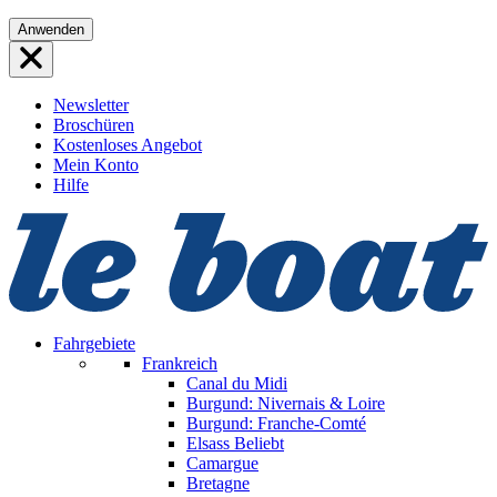
Direkt
Anwenden
zum
Inhalt
wechseln
Newsletter
Broschüren
Kostenloses Angebot
Mein Konto
Hilfe
Fahrgebiete
Frankreich
Canal du Midi
Burgund: Nivernais & Loire
Burgund: Franche-Comté
Elsass
Beliebt
Camargue
Bretagne