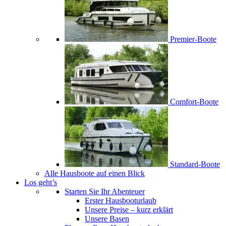
Premier-Boote
Comfort-Boote
Standard-Boote
Alle Hausboote auf einen Blick
Los geht’s
Starten Sie Ihr Abenteuer
Erster Hausbooturlaub
Unsere Preise – kurz erklärt
Unsere Basen