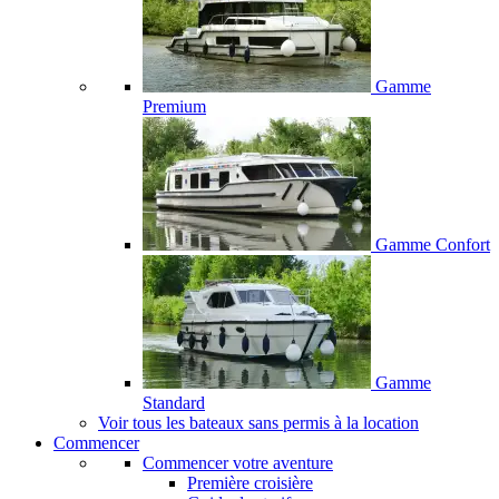
Gamme
Premium
Gamme Confort
Gamme
Standard
Voir tous les bateaux sans permis à la location
Commencer
Commencer votre aventure
Première croisière