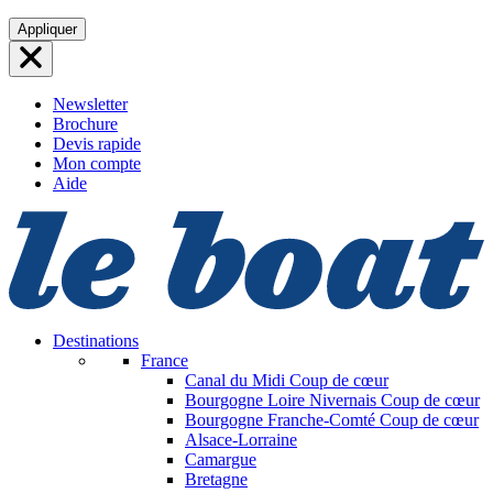
Aller
Appliquer
au
contenu
Newsletter
Brochure
Devis rapide
Mon compte
Aide
Destinations
France
Canal du Midi
Coup de cœur
Bourgogne Loire Nivernais
Coup de cœur
Bourgogne Franche-Comté
Coup de cœur
Alsace-Lorraine
Camargue
Bretagne