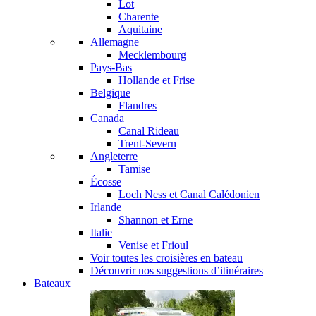
Lot
Charente
Aquitaine
Allemagne
Mecklembourg
Pays-Bas
Hollande et Frise
Belgique
Flandres
Canada
Canal Rideau
Trent-Severn
Angleterre
Tamise
Écosse
Loch Ness et Canal Calédonien
Irlande
Shannon et Erne
Italie
Venise et Frioul
Voir toutes les croisières en bateau
Découvrir nos suggestions d’itinéraires
Bateaux