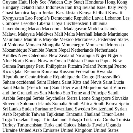
Guyana
Haïti
Holy See (Vatican City State)
Honduras
Hong Kong
Hungary
Iceland
India
Indonesia
Iran
Iraq
Ireland
Israel
Italy
Ivory
Coast
Jamaica
Japan
Jordan
Kazakhstan
Kenya
Kiribati
Kuwait
Kyrgyzstan
Lao People’s Democratic Republic
Latvia
Lebanon
Les
Comores
Lesotho
Liberia
Libya
Liechtenstein
Lithuania
Luxembourg
Macao
Macedonia
Madagascar
Madeira Islands
Malawi
Malaysia
Maldives
Mali
Malta
Marshall Islands
Martinique
Mauritania
Mauritius
Mayotte
Mexico
Micronesia, Federated States
of
Moldova
Monaco
Mongolia
Montenegro
Montserrat
Morocco
Mozambique
Namibia
Nauru
Nepal
Netherlands
Netherlands
Antilles
New Caledonia
New Zealand
Nicaragua
Niger
Nigeria
Niue
North Korea
Norway
Oman
Pakistan
Panama
Papua New
Guinea
Paraguay
Peru
Philippines
Pitcairn
Poland
Portugal
Puerto
Rico
Qatar
Reunion
Romania
Russian Federation
Rwanda
République Centrafricaine
République du Congo (Brazzaville)
Sahara occidental
Saint Helena
Saint Kitts and Nevis
Saint Lucia
Saint Martin (French part)
Saint Pierre and Miquelon
Saint Vincent
and the Grenadines
San Marino
Sao Tome and Principe
Saudi
Arabia
Senegal
Serbia
Seychelles
Sierra Leone
Singapore
Slovakia
Slovenia
Solomon Islands
Somalia
South Africa
South Korea
Spain
Sri Lanka
Sudan
Suriname
Swaziland
Sweden
Switzerland
Syrian
Arab Republic
Taiwan
Tajikistan
Tanzania
Thailand
Timor-Leste
Togo
Tokelau
Tonga
Trinidad and Tobago
Tristan da Cunha
Tunisia
Turkey
Turkmenistan
Turks and Caicos Islands
Tuvalu
Uganda
Ukraine
United Arab Emirates
United Kingdom
United States