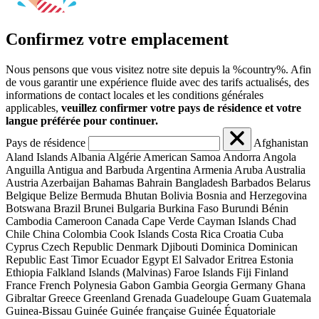
Confirmez votre emplacement
Nous pensons que vous visitez notre site depuis la %country%. Afin
de vous garantir une expérience fluide avec des tarifs actualisés, des
informations de contact locales et les conditions générales
applicables,
veuillez confirmer votre pays de résidence et votre
langue préférée pour continuer.
Pays de résidence
Afghanistan
Aland Islands
Albania
Algérie
American Samoa
Andorra
Angola
Anguilla
Antigua and Barbuda
Argentina
Armenia
Aruba
Australia
Austria
Azerbaijan
Bahamas
Bahrain
Bangladesh
Barbados
Belarus
Belgique
Belize
Bermuda
Bhutan
Bolivia
Bosnia and Herzegovina
Botswana
Brazil
Brunei
Bulgaria
Burkina Faso
Burundi
Bénin
Cambodia
Cameroon
Canada
Cape Verde
Cayman Islands
Chad
Chile
China
Colombia
Cook Islands
Costa Rica
Croatia
Cuba
Cyprus
Czech Republic
Denmark
Djibouti
Dominica
Dominican
Republic
East Timor
Ecuador
Egypt
El Salvador
Eritrea
Estonia
Ethiopia
Falkland Islands (Malvinas)
Faroe Islands
Fiji
Finland
France
French Polynesia
Gabon
Gambia
Georgia
Germany
Ghana
Gibraltar
Greece
Greenland
Grenada
Guadeloupe
Guam
Guatemala
Guinea-Bissau
Guinée
Guinée française
Guinée Équatoriale