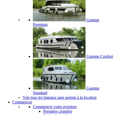
Gamme
Premium
Gamme Confort
Gamme
Standard
Voir tous les bateaux sans permis à la location
Commencer
Commencer votre aventure
Première croisière