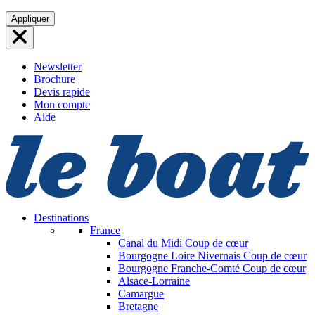
Aller
Appliquer
au
contenu
Newsletter
Brochure
Devis rapide
Mon compte
Aide
Destinations
France
Canal du Midi
Coup de cœur
Bourgogne Loire Nivernais
Coup de cœur
Bourgogne Franche-Comté
Coup de cœur
Alsace-Lorraine
Camargue
Bretagne