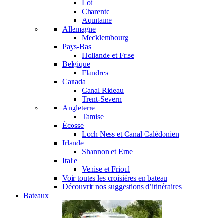
Lot
Charente
Aquitaine
Allemagne
Mecklembourg
Pays-Bas
Hollande et Frise
Belgique
Flandres
Canada
Canal Rideau
Trent-Severn
Angleterre
Tamise
Écosse
Loch Ness et Canal Calédonien
Irlande
Shannon et Erne
Italie
Venise et Frioul
Voir toutes les croisières en bateau
Découvrir nos suggestions d’itinéraires
Bateaux