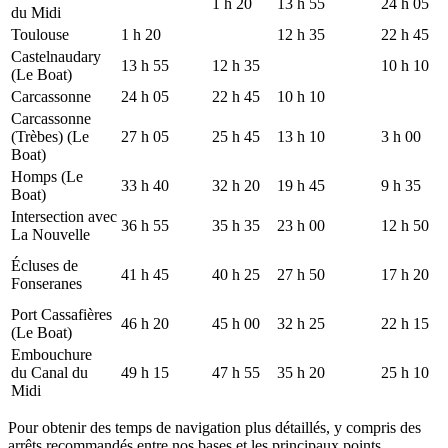
1 h 20
13 h 55
24 h 05
du Midi
Toulouse
1 h 20
12 h 35
22 h 45
Castelnaudary
13 h 55
12 h 35
10 h 10
(Le Boat)
Carcassonne
24 h 05
22 h 45
10 h 10
Carcassonne
(Trèbes) (Le
27 h 05
25 h 45
13 h 10
3 h 00
Boat)
Homps (Le
33 h 40
32 h 20
19 h 45
9 h 35
Boat)
Intersection avec
36 h 55
35 h 35
23 h 00
12 h 50
La Nouvelle
Écluses de
41 h 45
40 h 25
27 h 50
17 h 20
Fonseranes
Port Cassafières
46 h 20
45 h 00
32 h 25
22 h 15
(Le Boat)
Embouchure
du Canal du
49 h 15
47 h 55
35 h 20
25 h 10
Midi
Pour obtenir des temps de navigation plus détaillés, y compris des
arrêts recommandés entre nos bases et les principaux points