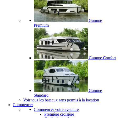
Gamme
Premium
Gamme Confort
Gamme
Standard
Voir tous les bateaux sans permis à la location
Commencer
Commencer votre aventure
Première croisière