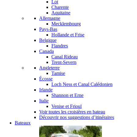
Lot
Charente
Aquitaine
Allemagne
Mecklembourg
Pays-Bas
Hollande et Frise
Belgique
Flandres
Canada
Canal Rideau
Trent-Severn
Angleterre
Tamise
Écosse
Loch Ness et Canal Calédonien
Irlande
Shannon et Erne
Italie
Venise et Frioul
Voir toutes les croisières en bateau
Découvrir nos suggestions d’itinéraires
Bateaux