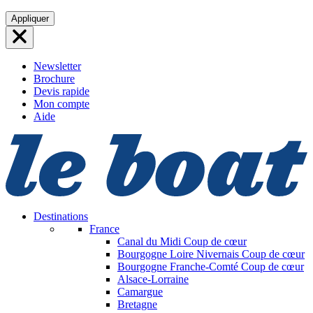
Aller
Appliquer
au
contenu
Newsletter
Brochure
Devis rapide
Mon compte
Aide
Destinations
France
Canal du Midi
Coup de cœur
Bourgogne Loire Nivernais
Coup de cœur
Bourgogne Franche-Comté
Coup de cœur
Alsace-Lorraine
Camargue
Bretagne