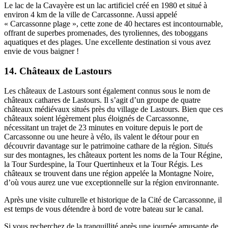
Le lac de la Cavayère est un lac artificiel créé en 1980 et situé à
environ 4 km de la ville de Carcassonne. Aussi appelé
« Carcassonne plage », cette zone de 40 hectares est incontournable,
offrant de superbes promenades, des tyroliennes, des toboggans
aquatiques et des plages. Une excellente destination si vous avez
envie de vous baigner !
14. Châteaux de Lastours
Les châteaux de Lastours sont également connus sous le nom de
châteaux cathares de Lastours. Il s’agit d’un groupe de quatre
châteaux médiévaux situés près du village de Lastours. Bien que ces
châteaux soient légèrement plus éloignés de Carcassonne,
nécessitant un trajet de 23 minutes en voiture depuis le port de
Carcassonne ou une heure à vélo, ils valent le détour pour en
découvrir davantage sur le patrimoine cathare de la région. Situés
sur des montagnes, les châteaux portent les noms de la Tour Régine,
la Tour Surdespine, la Tour Quertinheux et la Tour Régis. Les
châteaux se trouvent dans une région appelée la Montagne Noire,
d’où vous aurez une vue exceptionnelle sur la région environnante.
Après une visite culturelle et historique de la Cité de Carcassonne, il
est temps de vous détendre à bord de votre bateau sur le canal.
Si vous recherchez de la tranquillité après une journée amusante de