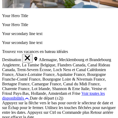
Your Hero Title
Your Hero Title
Your secondary line text
Your secondary line text
Trouvez vos vacances en bateau idéales
Destination
Allemagne, Mecklembourg et Brandebourg
Angleterre, La Tamise
Belgique, Flandres
Canada, Canal Rideau
Canada, Trent-Severn
Écosse, Loch Ness et Canal Calédonien
France, Alsace-Lorraine
France, Aquitaine
France, Bourgogne
Franche-Comté
France, Bourgogne Loire & Nivernais
France,
Bretagne
France, Camargue
France, Canal du Midi
France,
Charente
France, Lot
Irlande, Shannon & Erne
Italie, Venise et
Frioul
Pays-Bas, Hollande, Amsterdam et Frise
Voir toutes les
disponibilités
Date de départ (±2j)
Appuyez sur la flèche vers le bas pour ouvrir le sélecteur de date et
sur Échap pour le fermer. Utilisez les touches fléchées pour naviguer
entre les dates. Appuyez sur Ctrl ou Commande plus Retour arrière
pour effacer la date.