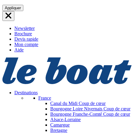
Aller
Appliquer
au
contenu
Newsletter
Brochure
Devis rapide
Mon compte
Aide
Destinations
France
Canal du Midi
Coup de cœur
Bourgogne Loire Nivernais
Coup de cœur
Bourgogne Franche-Comté
Coup de cœur
Alsace-Lorraine
Camargue
Bretagne