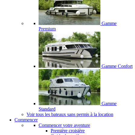
Gamme
Premium
Gamme Confort
Gamme
Standard
Voir tous les bateaux sans permis à la location
Commencer
Commencer votre aventure
Première croisière