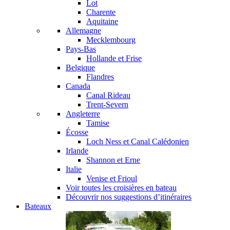
Lot
Charente
Aquitaine
Allemagne
Mecklembourg
Pays-Bas
Hollande et Frise
Belgique
Flandres
Canada
Canal Rideau
Trent-Severn
Angleterre
Tamise
Écosse
Loch Ness et Canal Calédonien
Irlande
Shannon et Erne
Italie
Venise et Frioul
Voir toutes les croisières en bateau
Découvrir nos suggestions d’itinéraires
Bateaux