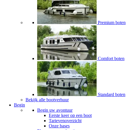
Premium boten
Comfort boten
Standard boten
Bekijk alle bootverhuur
Begin
Begin uw avontuur
Eerste keer op een boot
Tarievenoverzicht
Onze bases