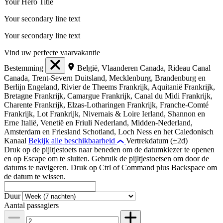
Your Hero Title
Your secondary line text
Your secondary line text
Vind uw perfecte vaarvakantie
Bestemming
België, Vlaanderen
Canada, Rideau Canal
Canada, Trent-Severn
Duitsland, Mecklenburg, Brandenburg en
Berlijn
Engeland, Rivier de Theems
Frankrijk, Aquitanië
Frankrijk,
Bretagne
Frankrijk, Camargue
Frankrijk, Canal du Midi
Frankrijk,
Charente
Frankrijk, Elzas-Lotharingen
Frankrijk, Franche-Comté
Frankrijk, Lot
Frankrijk, Nivernais & Loire
Ierland, Shannon en
Erne
Italië, Venetië en Friuli
Nederland, Midden-Nederland,
Amsterdam en Friesland
Schotland, Loch Ness en het Caledonisch
Kanaal
Bekijk alle beschikbaarheid
Vertrekdatum (±2d)
Druk op de pijltjestoets naar beneden om de datumkiezer te openen
en op Escape om te sluiten. Gebruik de pijltjestoetsen om door de
datums te navigeren. Druk op Ctrl of Command plus Backspace om
de datum te wissen.
Duur
Aantal passagiers