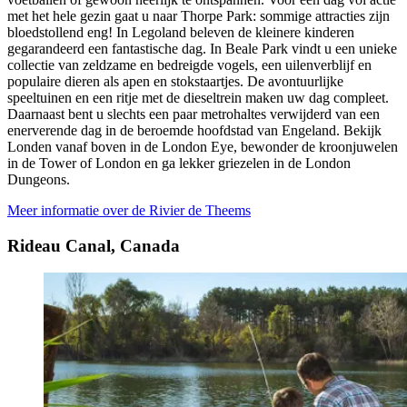
met het hele gezin gaat u naar Thorpe Park: sommige attracties zijn
bloedstollend eng! In Legoland beleven de kleinere kinderen
gegarandeerd een fantastische dag. In Beale Park vindt u een unieke
collectie van zeldzame en bedreigde vogels, een uilenverblijf en
populaire dieren als apen en stokstaartjes. De avontuurlijke
speeltuinen en een ritje met de dieseltrein maken uw dag compleet.
Daarnaast bent u slechts een paar metrohaltes verwijderd van een
enerverende dag in de beroemde hoofdstad van Engeland. Bekijk
Londen vanaf boven in de London Eye, bewonder de kroonjuwelen
in de Tower of London en ga lekker griezelen in de London
Dungeons.
Meer informatie over de Rivier de Theems
Rideau Canal, Canada