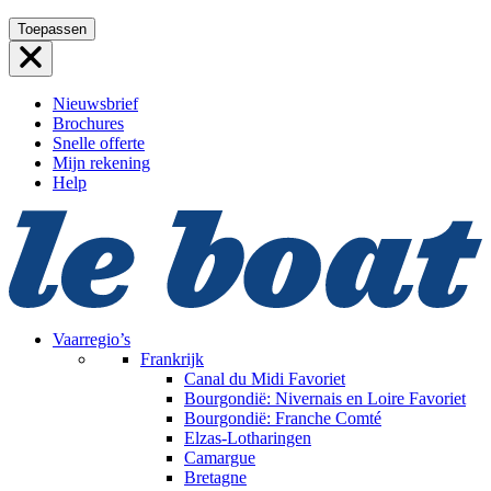
Ga
Toepassen
naar
de
inhoud
Nieuwsbrief
Brochures
Snelle offerte
Mijn rekening
Help
Vaarregio’s
Frankrijk
Canal du Midi
Favoriet
Bourgondië: Nivernais en Loire
Favoriet
Bourgondië: Franche Comté
Elzas-Lotharingen
Camargue
Bretagne