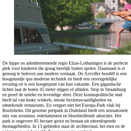
De hippe en adembenemende regio Elzas-Lotharingen is de perfecte
plek voor kinderen die graag heerlijk buiten spelen. Daarnaast is er
genoeg te beleven aan modern vermaak. De Arzviller bootlift is een
hoogstandje qua moderne techniek en biedt een onvergetelijke
ervaring en is een hoogtepunt van hun vakantie. Een gigantische
lichter laat de boten 45 meter stijgen of afdalen. Stop in Straatsburg
en proef de unieke en levendige sfeer. Deze kosmopolitische stad
heeft tal van leuke winkels, mooie bezienswaardigheden en
uitstekende restaurants. En vergeet niet het Europa‑Park vlak bij
Boofzheim. Dit grootste pretpark in Duitsland biedt een sensationele
mix van avontuur, entertainment en bloedstollende attracties. Het
park is ongeveer 85 hectare groot en bestaat uit uiteenlopende
themagebieden. In 13 gebieden staat de architectuur, het eten en de