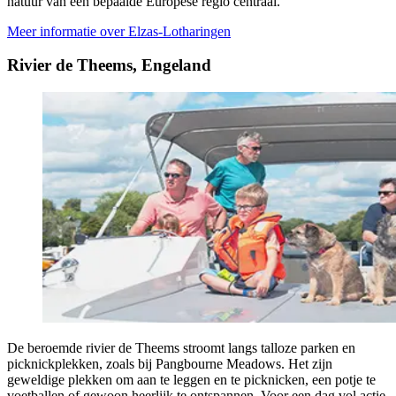
natuur van een bepaalde Europese regio centraal.
Meer informatie over Elzas-Lotharingen
Rivier de Theems, Engeland
De beroemde rivier de Theems stroomt langs talloze parken en
picknickplekken, zoals bij Pangbourne Meadows. Het zijn
geweldige plekken om aan te leggen en te picknicken, een potje te
voetballen of gewoon heerlijk te ontspannen. Voor een dag vol actie