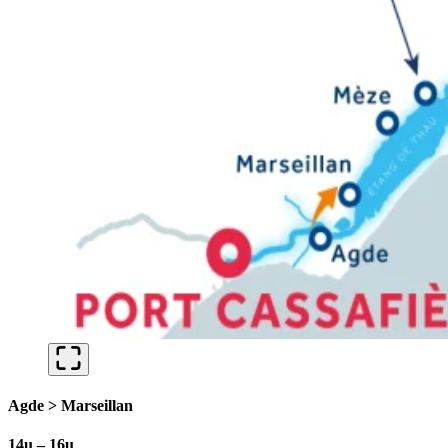
Agde > Marseillan
14u – 16u