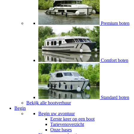
Premium boten
Comfort boten
Standard boten
Bekijk alle bootverhuur
Begin
Begin uw avontuur
Eerste keer op een boot
Tarievenoverzicht
Onze bases