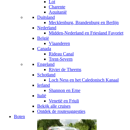
Lot
Charente
Aquitanië
Duitsland
Mecklenburg, Brandenburg en Berlijn
Nederland
Midden-Nederland en Friesland
Favoriet
België
Vlaanderen
Canada
Rideau Canal
Trent-Severn
Engeland
Rivier de Theems
Schotland
Loch Ness en het Caledonisch Kanaal
Ierland
Shannon en Erne
Italië
Venetië en Friuli
Bekijk alle cruises
Ontdek de routesuggesties
Boten