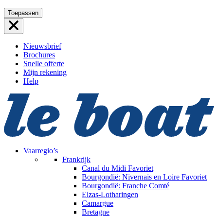
Ga
Toepassen
naar
de
inhoud
Nieuwsbrief
Brochures
Snelle offerte
Mijn rekening
Help
Vaarregio’s
Frankrijk
Canal du Midi
Favoriet
Bourgondië: Nivernais en Loire
Favoriet
Bourgondië: Franche Comté
Elzas-Lotharingen
Camargue
Bretagne