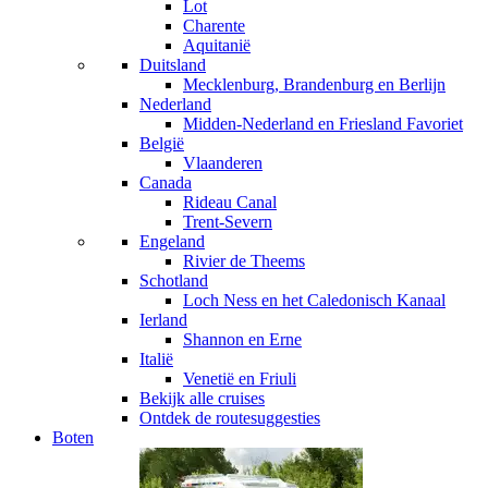
Lot
Charente
Aquitanië
Duitsland
Mecklenburg, Brandenburg en Berlijn
Nederland
Midden-Nederland en Friesland
Favoriet
België
Vlaanderen
Canada
Rideau Canal
Trent-Severn
Engeland
Rivier de Theems
Schotland
Loch Ness en het Caledonisch Kanaal
Ierland
Shannon en Erne
Italië
Venetië en Friuli
Bekijk alle cruises
Ontdek de routesuggesties
Boten