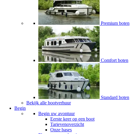
Premium boten
Comfort boten
Standard boten
Bekijk alle bootverhuur
Begin
Begin uw avontuur
Eerste keer op een boot
Tarievenoverzicht
Onze bases