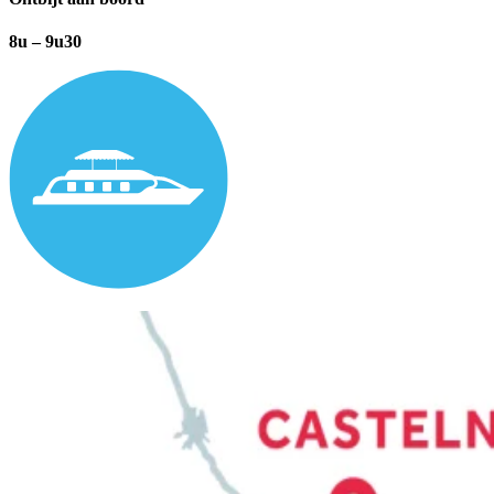
8u – 9u30