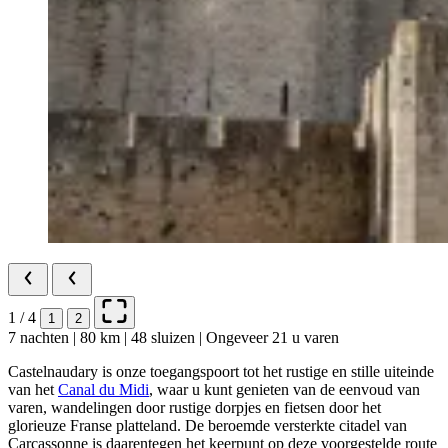
1 / 4
1
2
7 nachten | 80 km | 48 sluizen | Ongeveer 21 u varen
Castelnaudary is onze toegangspoort tot het rustige en stille uiteinde
van het
Canal du Midi
, waar u kunt genieten van de eenvoud van
varen, wandelingen door rustige dorpjes en fietsen door het
glorieuze Franse platteland. De beroemde versterkte citadel van
Carcassonne is daarentegen het keerpunt op deze voorgestelde route