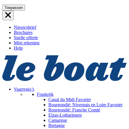
Ga
Toepassen
naar
de
inhoud
Nieuwsbrief
Brochures
Snelle offerte
Mijn rekening
Help
Vaarregio’s
Frankrijk
Canal du Midi
Favoriet
Bourgondië: Nivernais en Loire
Favoriet
Bourgondië: Franche Comté
Elzas-Lotharingen
Camargue
Bretagne