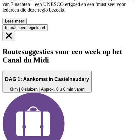
van 7 nachten – een UNESCO erfgoed en een ‘must-see’ voor
iedereen die deze regio bezoekt.
Lees meer
Interactieve regiokaart
Routesuggesties voor een week op het
Canal du Midi
DAG 1: Aankomst in Castelnaudary
0km | 0 sluizen | Approx. 0 u 0 min varen