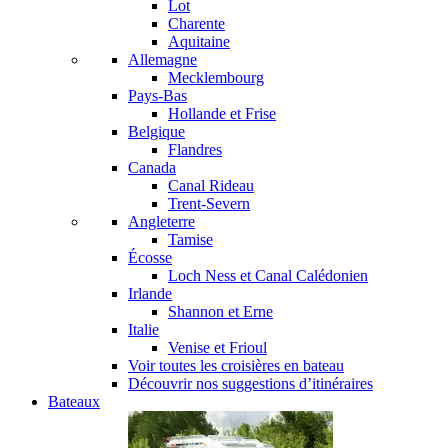
Lot
Charente
Aquitaine
Allemagne
Mecklembourg
Pays-Bas
Hollande et Frise
Belgique
Flandres
Canada
Canal Rideau
Trent-Severn
Angleterre
Tamise
Écosse
Loch Ness et Canal Calédonien
Irlande
Shannon et Erne
Italie
Venise et Frioul
Voir toutes les croisières en bateau
Découvrir nos suggestions d’itinéraires
Bateaux