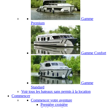
Gamme
Premium
Gamme Confort
Gamme
Standard
Voir tous les bateaux sans permis à la location
Commencer
Commencer votre aventure
Première croisière