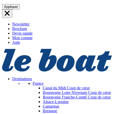
Aller
Appliquer
au
contenu
Newsletter
Brochure
Devis rapide
Mon compte
Aide
Destinations
France
Canal du Midi
Coup de cœur
Bourgogne Loire Nivernais
Coup de cœur
Bourgogne Franche-Comté
Coup de cœur
Alsace-Lorraine
Camargue
Bretagne