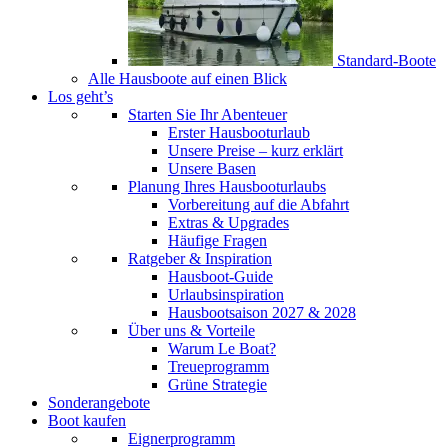
Standard-Boote
Alle Hausboote auf einen Blick
Los geht’s
Starten Sie Ihr Abenteuer
Erster Hausbooturlaub
Unsere Preise – kurz erklärt
Unsere Basen
Planung Ihres Hausbooturlaubs
Vorbereitung auf die Abfahrt
Extras & Upgrades
Häufige Fragen
Ratgeber & Inspiration
Hausboot-Guide
Urlaubsinspiration
Hausbootsaison 2027 & 2028
Über uns & Vorteile
Warum Le Boat?
Treueprogramm
Grüne Strategie
Sonderangebote
Boot kaufen
Eignerprogramm