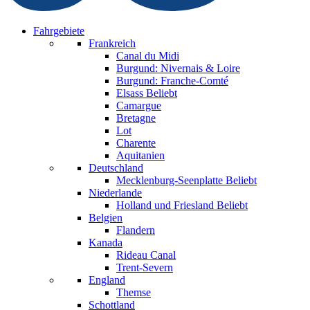
Fahrgebiete
Frankreich
Canal du Midi
Burgund: Nivernais & Loire
Burgund: Franche-Comté
Elsass
Beliebt
Camargue
Bretagne
Lot
Charente
Aquitanien
Deutschland
Mecklenburg-Seenplatte
Beliebt
Niederlande
Holland und Friesland
Beliebt
Belgien
Flandern
Kanada
Rideau Canal
Trent-Severn
England
Themse
Schottland