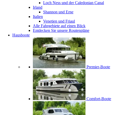
Loch Ness und der Caledonian Canal
Irland
Shannon und Erne
Italien
Venetien und Friaul
Alle Fahrgebiete auf einen Blick
Entdecken Sie unsere Routenpläne
Hausboote
Premier-Boote
Comfort-Boote