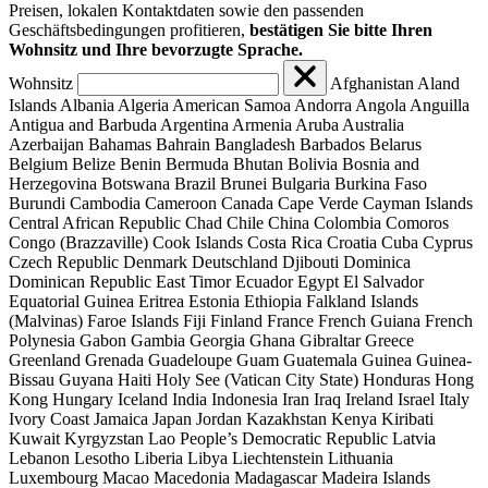
Preisen, lokalen Kontaktdaten sowie den passenden
Geschäftsbedingungen profitieren,
bestätigen Sie bitte Ihren
Wohnsitz und Ihre bevorzugte Sprache.
Wohnsitz
Afghanistan
Aland
Islands
Albania
Algeria
American Samoa
Andorra
Angola
Anguilla
Antigua and Barbuda
Argentina
Armenia
Aruba
Australia
Azerbaijan
Bahamas
Bahrain
Bangladesh
Barbados
Belarus
Belgium
Belize
Benin
Bermuda
Bhutan
Bolivia
Bosnia and
Herzegovina
Botswana
Brazil
Brunei
Bulgaria
Burkina Faso
Burundi
Cambodia
Cameroon
Canada
Cape Verde
Cayman Islands
Central African Republic
Chad
Chile
China
Colombia
Comoros
Congo (Brazzaville)
Cook Islands
Costa Rica
Croatia
Cuba
Cyprus
Czech Republic
Denmark
Deutschland
Djibouti
Dominica
Dominican Republic
East Timor
Ecuador
Egypt
El Salvador
Equatorial Guinea
Eritrea
Estonia
Ethiopia
Falkland Islands
(Malvinas)
Faroe Islands
Fiji
Finland
France
French Guiana
French
Polynesia
Gabon
Gambia
Georgia
Ghana
Gibraltar
Greece
Greenland
Grenada
Guadeloupe
Guam
Guatemala
Guinea
Guinea-
Bissau
Guyana
Haiti
Holy See (Vatican City State)
Honduras
Hong
Kong
Hungary
Iceland
India
Indonesia
Iran
Iraq
Ireland
Israel
Italy
Ivory Coast
Jamaica
Japan
Jordan
Kazakhstan
Kenya
Kiribati
Kuwait
Kyrgyzstan
Lao People’s Democratic Republic
Latvia
Lebanon
Lesotho
Liberia
Libya
Liechtenstein
Lithuania
Luxembourg
Macao
Macedonia
Madagascar
Madeira Islands