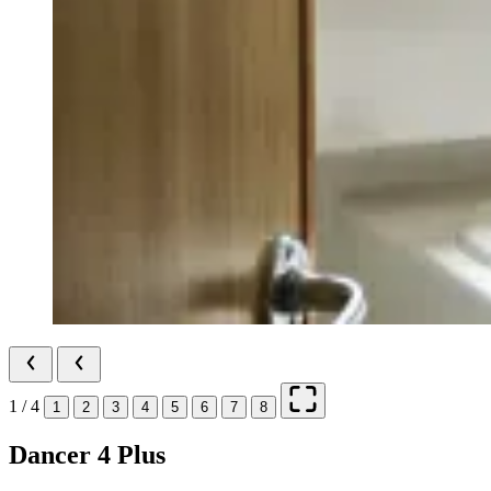
1 / 4
1
2
3
4
5
6
7
8
Dancer 4 Plus