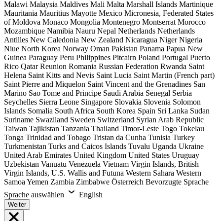
Malawi
Malaysia
Maldives
Mali
Malta
Marshall Islands
Martinique
Mauritania
Mauritius
Mayotte
Mexico
Micronesia, Federated States
of
Moldova
Monaco
Mongolia
Montenegro
Montserrat
Morocco
Mozambique
Namibia
Nauru
Nepal
Netherlands
Netherlands
Antilles
New Caledonia
New Zealand
Nicaragua
Niger
Nigeria
Niue
North Korea
Norway
Oman
Pakistan
Panama
Papua New
Guinea
Paraguay
Peru
Philippines
Pitcairn
Poland
Portugal
Puerto
Rico
Qatar
Reunion
Romania
Russian Federation
Rwanda
Saint
Helena
Saint Kitts and Nevis
Saint Lucia
Saint Martin (French part)
Saint Pierre and Miquelon
Saint Vincent and the Grenadines
San
Marino
Sao Tome and Principe
Saudi Arabia
Senegal
Serbia
Seychelles
Sierra Leone
Singapore
Slovakia
Slovenia
Solomon
Islands
Somalia
South Africa
South Korea
Spain
Sri Lanka
Sudan
Suriname
Swaziland
Sweden
Switzerland
Syrian Arab Republic
Taiwan
Tajikistan
Tanzania
Thailand
Timor-Leste
Togo
Tokelau
Tonga
Trinidad and Tobago
Tristan da Cunha
Tunisia
Turkey
Turkmenistan
Turks and Caicos Islands
Tuvalu
Uganda
Ukraine
United Arab Emirates
United Kingdom
United States
Uruguay
Uzbekistan
Vanuatu
Venezuela
Vietnam
Virgin Islands, British
Virgin Islands, U.S.
Wallis and Futuna
Western Sahara
Western
Samoa
Yemen
Zambia
Zimbabwe
Österreich
Bevorzugte Sprache
Sprache auswählen
English
Weiter