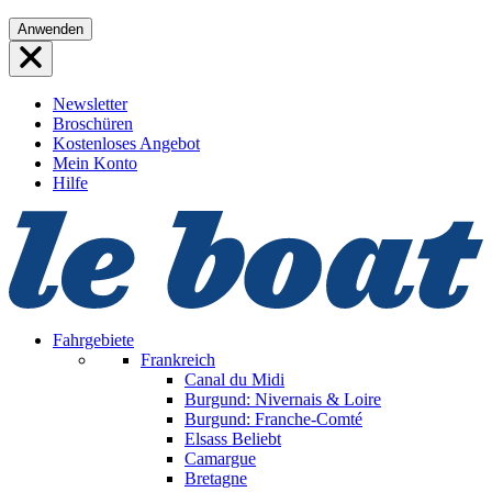
Direkt
Anwenden
zum
Inhalt
wechseln
Newsletter
Broschüren
Kostenloses Angebot
Mein Konto
Hilfe
Fahrgebiete
Frankreich
Canal du Midi
Burgund: Nivernais & Loire
Burgund: Franche-Comté
Elsass
Beliebt
Camargue
Bretagne