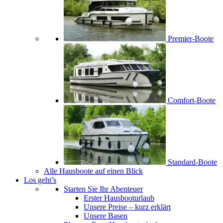
Premier-Boote
Comfort-Boote
Standard-Boote
Alle Hausboote auf einen Blick
Los geht’s
Starten Sie Ihr Abenteuer
Erster Hausbooturlaub
Unsere Preise – kurz erklärt
Unsere Basen