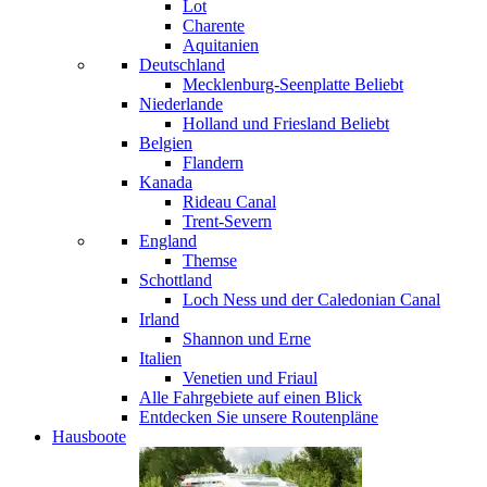
Lot
Charente
Aquitanien
Deutschland
Mecklenburg-Seenplatte
Beliebt
Niederlande
Holland und Friesland
Beliebt
Belgien
Flandern
Kanada
Rideau Canal
Trent-Severn
England
Themse
Schottland
Loch Ness und der Caledonian Canal
Irland
Shannon und Erne
Italien
Venetien und Friaul
Alle Fahrgebiete auf einen Blick
Entdecken Sie unsere Routenpläne
Hausboote