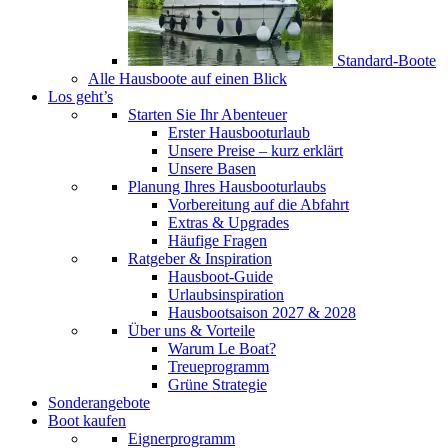
Standard-Boote
Alle Hausboote auf einen Blick
Los geht’s
Starten Sie Ihr Abenteuer
Erster Hausbooturlaub
Unsere Preise – kurz erklärt
Unsere Basen
Planung Ihres Hausbooturlaubs
Vorbereitung auf die Abfahrt
Extras & Upgrades
Häufige Fragen
Ratgeber & Inspiration
Hausboot-Guide
Urlaubsinspiration
Hausbootsaison 2027 & 2028
Über uns & Vorteile
Warum Le Boat?
Treueprogramm
Grüne Strategie
Sonderangebote
Boot kaufen
Eignerprogramm