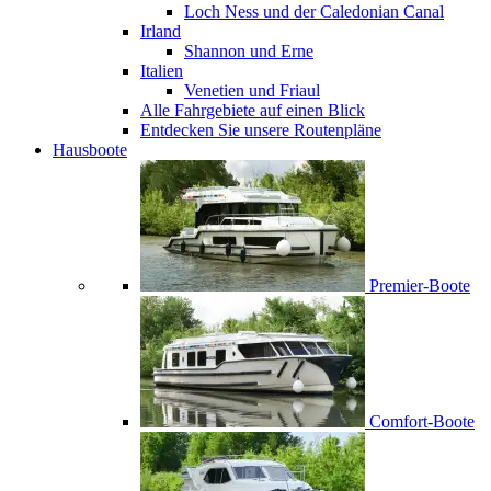
Loch Ness und der Caledonian Canal
Irland
Shannon und Erne
Italien
Venetien und Friaul
Alle Fahrgebiete auf einen Blick
Entdecken Sie unsere Routenpläne
Hausboote
Premier-Boote
Comfort-Boote