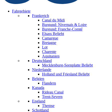
Fahrgebiete
Frankreich
Canal du Midi
Burgund: Nivernais & Loire
Burgund: Franche-Comté
Elsass
Beliebt
Camargue
Bretagne
Lot
Charente
Aquitanien
Deutschland
Mecklenburg-Seenplatte
Beliebt
Niederlande
Holland und Friesland
Beliebt
Belgien
Flandern
Kanada
Rideau Canal
Trent-Severn
England
Themse
Schottland