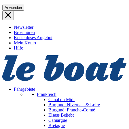
Direkt
Anwenden
zum
Inhalt
wechseln
Newsletter
Broschüren
Kostenloses Angebot
Mein Konto
Hilfe
Fahrgebiete
Frankreich
Canal du Midi
Burgund: Nivernais & Loire
Burgund: Franche-Comté
Elsass
Beliebt
Camargue
Bretagne