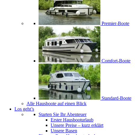
Premier-Boote
Comfort-Boote
Standard-Boote
Alle Hausboote auf einen Blick
Los geht’s
Starten Sie Ihr Abenteuer
Erster Hausbooturlaub
Unsere Preise – kurz erklärt
Unsere Basen