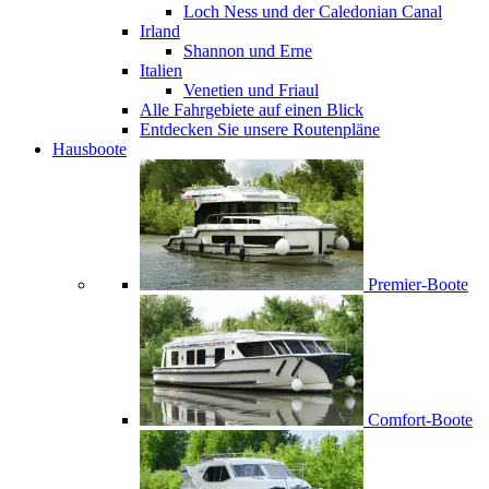
Loch Ness und der Caledonian Canal
Irland
Shannon und Erne
Italien
Venetien und Friaul
Alle Fahrgebiete auf einen Blick
Entdecken Sie unsere Routenpläne
Hausboote
Premier-Boote
Comfort-Boote