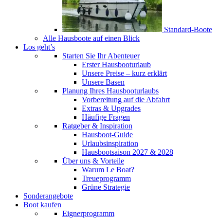
Standard-Boote
Alle Hausboote auf einen Blick
Los geht’s
Starten Sie Ihr Abenteuer
Erster Hausbooturlaub
Unsere Preise – kurz erklärt
Unsere Basen
Planung Ihres Hausbooturlaubs
Vorbereitung auf die Abfahrt
Extras & Upgrades
Häufige Fragen
Ratgeber & Inspiration
Hausboot-Guide
Urlaubsinspiration
Hausbootsaison 2027 & 2028
Über uns & Vorteile
Warum Le Boat?
Treueprogramm
Grüne Strategie
Sonderangebote
Boot kaufen
Eignerprogramm