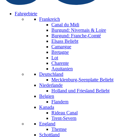
Fahrgebiete
Frankreich
Canal du Midi
Burgund: Nivernais & Loire
Burgund: Franche-Comté
Elsass
Beliebt
Camargue
Bretagne
Lot
Charente
Aquitanien
Deutschland
Mecklenburg-Seenplatte
Beliebt
Niederlande
Holland und Friesland
Beliebt
Belgien
Flandern
Kanada
Rideau Canal
Trent-Severn
England
Themse
Schottland