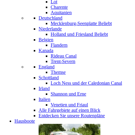
Lot
Charente
Aquitanien
Deutschland
Mecklenburg-Seenplatte
Beliebt
Niederlande
Holland und Friesland
Beliebt
Belgien
Flandern
Kanada
Rideau Canal
Trent-Severn
England
Themse
Schottland
Loch Ness und der Caledonian Canal
Irland
Shannon und Erne
Italien
Venetien und Friaul
Alle Fahrgebiete auf einen Blick
Entdecken Sie unsere Routenpläne
Hausboote