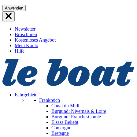
Direkt
Anwenden
zum
Inhalt
wechseln
Newsletter
Broschüren
Kostenloses Angebot
Mein Konto
Hilfe
Fahrgebiete
Frankreich
Canal du Midi
Burgund: Nivernais & Loire
Burgund: Franche-Comté
Elsass
Beliebt
Camargue
Bretagne