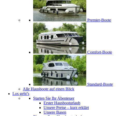
Premier-Boote
Comfort-Boote
Standard-Boote
Alle Hausboote auf einen Blick
Los geht’s
Starten Sie Ihr Abenteuer
Erster Hausbooturlaub
Unsere Preise – kurz erklärt
Unsere Basen