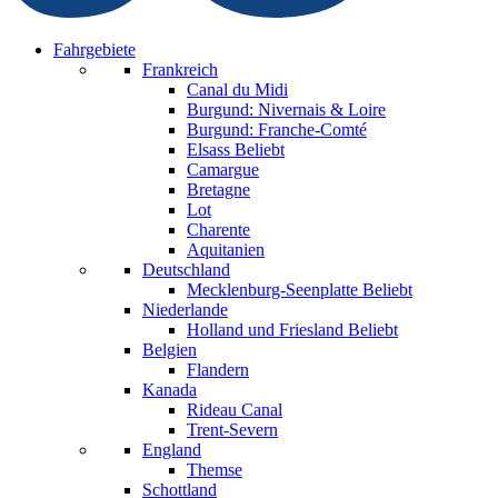
Fahrgebiete
Frankreich
Canal du Midi
Burgund: Nivernais & Loire
Burgund: Franche-Comté
Elsass
Beliebt
Camargue
Bretagne
Lot
Charente
Aquitanien
Deutschland
Mecklenburg-Seenplatte
Beliebt
Niederlande
Holland und Friesland
Beliebt
Belgien
Flandern
Kanada
Rideau Canal
Trent-Severn
England
Themse
Schottland