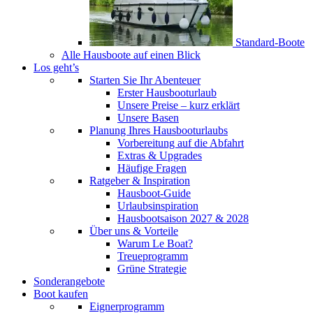
Standard-Boote
Alle Hausboote auf einen Blick
Los geht’s
Starten Sie Ihr Abenteuer
Erster Hausbooturlaub
Unsere Preise – kurz erklärt
Unsere Basen
Planung Ihres Hausbooturlaubs
Vorbereitung auf die Abfahrt
Extras & Upgrades
Häufige Fragen
Ratgeber & Inspiration
Hausboot-Guide
Urlaubsinspiration
Hausbootsaison 2027 & 2028
Über uns & Vorteile
Warum Le Boat?
Treueprogramm
Grüne Strategie
Sonderangebote
Boot kaufen
Eignerprogramm