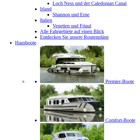
Loch Ness und der Caledonian Canal
Irland
Shannon und Erne
Italien
Venetien und Friaul
Alle Fahrgebiete auf einen Blick
Entdecken Sie unsere Routenpläne
Hausboote
Premier-Boote
Comfort-Boote